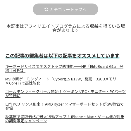
カテゴリートップへ
本記事はアフィリエイトプログラムによる収益を得ている場
合があります
この記事の編集者は以下の記事をオススメしています
キーボードサイズでデスクトップ級性能──HP「EliteBoard G1a」登
場【AI PC】
MSIの新ゲーミングノート「Cyborg15 B13W」発売｜32GBメモリ
×Core i7で高性能化
ゴールデンウィークセール開始！ ゲーミングPC・モニター・PCパーツ
が特価に
自作PCチャンス到来！ AMD Ryzen×マザーボードセットがGW特価で
登場
秋葉原で買取価格が最大15％アップ！ iPhone・Mac・ゲーム機が対象
の期間限定キャンペーン