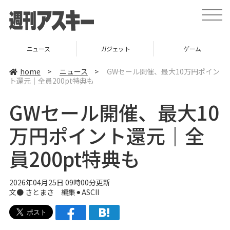
t
o
g
g
l
ニュース
ガジェット
ゲーム
e
n
a
home
>
ニュース
>
GWセール開催、最大10万円ポイン
v
ト還元｜全員200pt特典も
i
g
a
GWセール開催、最大10
t
i
o
万円ポイント還元｜全
n
員200pt特典も
2026年04月25日 09時00分更新
文● さとまさ 編集⚫︎ASCII