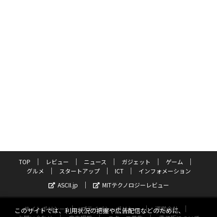
TOP
レビュー
ニュース
ガジェット
ゲーム
グルメ
スタートアップ
ICT
インフォメーション
ASCII.jp
MITテクノロジーレビュー
サイトポリシー
プライバシーポリシー
運営会社
このサイトでは、利用状況の把握や広告配信などのために、