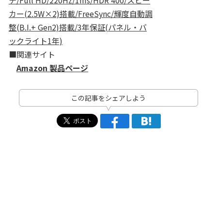
チ/Full HD/220Hz/1ms/HDR 400/スピー
カー(2.5W×2)搭載/FreeSync/輝度自動調
整(B.I.+ Gen2)搭載/3年保証(パネル・バ
ックライト1年)
■関連サイト
Amazon 製品ページ
この記事をシェアしよう