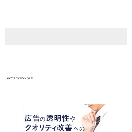
Tweets by weeklyascii