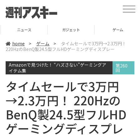
t
o
g
g
l
ニュース
ガジェット
ゲーム
e
n
a
home
>
ゲーム
>
タイムセールで3万円→2.3万円！
v
220HzのBenQ製24.5型フルHDゲーミングディスプレー
i
g
a
Amazonで見つけた！ “ハズさない”ゲーミングア
t
第260
i
回
イテム集
o
n
タイムセールで3万円
→2.3万円！ 220Hzの
BenQ製24.5型フルHD
ゲーミングディスプレ