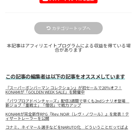
カテゴリートップへ
本記事はアフィリエイトプログラムによる収益を得ている場
合があります
この記事の編集者は以下の記事をオススメしています
『スーパーボンバーマン コレクション』が初セールで20％オフ！
KONAMIが「GOLDEN WEEK SALE」を開催中
「パワプロアドベンチャーズ」配信2週間で早くも2ndシナリオ登場
新ジョブ「重戦士」「僧侶」で戦力アップ
KONAMIが完全新作RPG『Rev. NOiR（レヴ・ノワール）』を発表！テ
ィザートレーラーを公開
コナミ、ネイマール選手などをNARUTO化 どういうことだってばよ