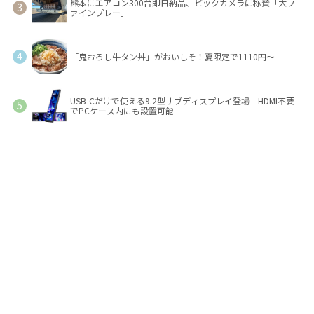
熊本にエアコン300台即日納品、ビックカメラに称賛「大フ
ァインプレー」
「鬼おろし牛タン丼」がおいしそ！夏限定で1110円～
USB-Cだけで使える9.2型サブディスプレイ登場 HDMI不要
でPCケース内にも設置可能