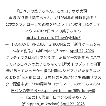
「日ペンの美子ちゃん」とのコラボが実現！
永遠の17歳「美子ちゃん」が1984年の当時を語る！
公式Xをフォローして後編を待とう！
#40周年
#FCグラデ
ィウス40th
#日ペンの美子ちゃん
pic.twitter.com/TTowWyNMuZ
— 【KONAMI】PROJECT ZIRCON公式「新作ゲームをみ
んなで創る」 (@Project_Zircon)
April 22, 2026
グラディウスは4/25で40周年！🎉懐ゲー攻略動画にハマ
っている日ペンの美子ちゃんです🙌⁰美子のプレイで何百
機が散っていったか…復活困難なシビアさがたまらない
のよねぇ⁰個人的にコナミ独特の音源が好き💖96曲サブス
クで配信中よ！⁰
#40周年
⁰
#コナミマニアのナミちゃん
⁰
#
日ペンの美子ちゃん
pic.twitter.com/68Vtfumy40
— 【公式】6代目 日ペンの美子ちゃん
(@nippen_mikochan)
April 22, 2026