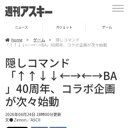
t
o
g
g
l
ニュース
ガジェット
ゲーム
e
n
a
home
>
ゲーム
>
隠しコマンド
v
「↑↑↓↓←→←→BA」40周年、コラボ企画が次々始動
i
g
a
隠しコマンド
t
i
o
「↑↑↓↓←→←→BA
n
」40周年、コラボ企画
が次々始動
2026年04月24日 18時00分更新
文● Zenon／ASCII