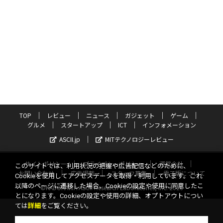
TOP
レビュー
ニュース
ガジェット
ゲーム
グルメ
スタートアップ
ICT
インフォメーション
ASCII.jp
MITテクノロジーレビュー
サイトポリシー
プライバシーポリシー
運営会社
このサイトでは、利用状況の把握や広告配信などのために、
お問い合わせ
広告掲載
スタッフ募集
電子版について
Cookieを使用してアクセスデータを取得・利用しています。これ
以降のページに遷移した場合、Cookieの設定や使用に同意したこ
©KADOKAWA ASCII Research Laboratories, Inc. 2026
とになります。Cookieの設定や使用の詳細、オプトアウトについ
ては
詳細
をご覧ください。