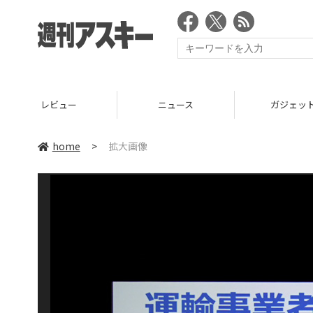
レビュー
ニュース
ガジェッ
home
>
拡大画像