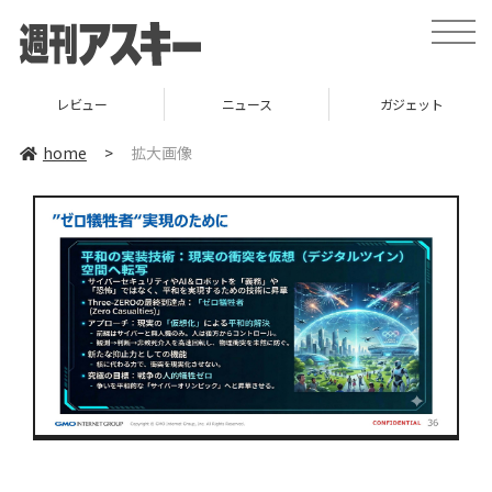
toggle
naviga
レビュー
ニュース
ガジェット
home
>
拡大画像