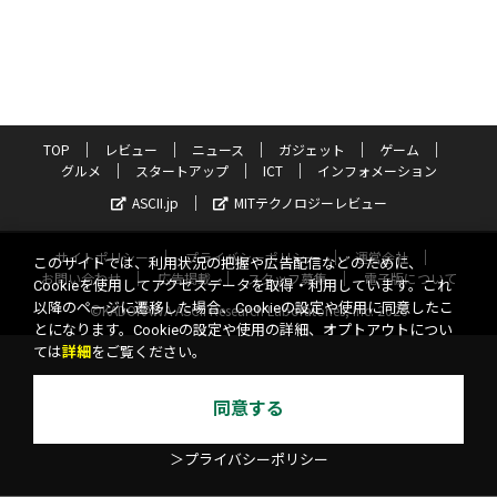
TOP
レビュー
ニュース
ガジェット
ゲーム
グルメ
スタートアップ
ICT
インフォメーション
ASCII.jp
MITテクノロジーレビュー
サイトポリシー
プライバシーポリシー
運営会社
このサイトでは、利用状況の把握や広告配信などのために、
お問い合わせ
広告掲載
スタッフ募集
電子版について
Cookieを使用してアクセスデータを取得・利用しています。これ
以降のページに遷移した場合、Cookieの設定や使用に同意したこ
©KADOKAWA ASCII Research Laboratories, Inc. 2026
とになります。Cookieの設定や使用の詳細、オプトアウトについ
ては
詳細
をご覧ください。
同意する
＞プライバシーポリシー