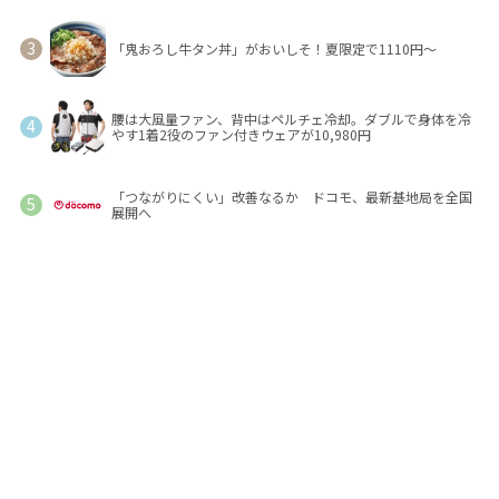
「鬼おろし牛タン丼」がおいしそ！夏限定で1110円～
腰は大風量ファン、背中はペルチェ冷却。ダブルで身体を冷
やす1着2役のファン付きウェアが10,980円
「つながりにくい」改善なるか ドコモ、最新基地局を全国
展開へ