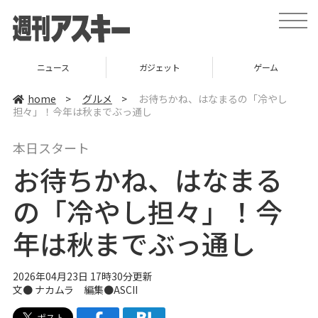
t
o
g
g
l
ニュース
ガジェット
ゲーム
e
n
a
home
>
グルメ
>
お待ちかね、はなまるの「冷やし
v
担々」！今年は秋までぶっ通し
i
g
a
本日スタート
t
i
お待ちかね、はなまる
o
n
の「冷やし担々」！今
年は秋までぶっ通し
2026年04月23日 17時30分更新
文● ナカムラ 編集●ASCII