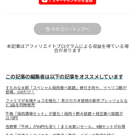
カテゴリートップへ
本記事はアフィリエイトプログラムによる収益を得ている場
合があります
この記事の編集者は以下の記事をオススメしています
すたみな太郎「スペシャル焼肉食べ放題」骨付き肉や、イベリコ豚が
登場、GWだけ！
ファミマが本格チョコを強化！ 希少カカオ使用の新作プレッツェルな
ど2品を同時発売
牛角「焼肉酒場セット」が進化！焼肉＋飲み放題＋枝豆食べ放題が
2178円
吉野家「牛丼」が84円も安く！まとめ買いセール、4個セットがお得