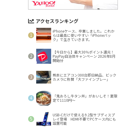
アクセスランキング
iPhoneケース、卒業しました。これか
らは最高に使いやすい「iPhoneバッ
ク」で生きていきます。
【今日から】最大30％ポイント還元！
PayPay自治体キャンペーン 2026年8月
開始分
熊本にエアコン300台即日納品、ビック
カメラに称賛「大ファインプレー」
「鬼おろし牛タン丼」がおいしそ！夏限
定で1110円～
USB-Cだけで使える9.2型サブディスプ
レイ登場 HDMI不要でPCケース内にも
設置可能