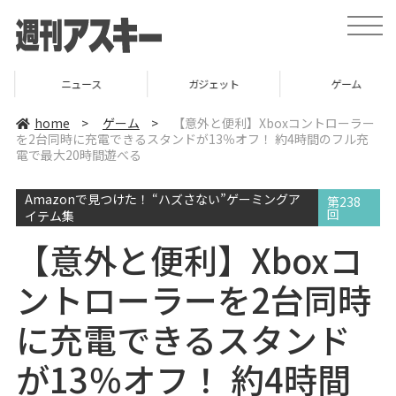
t
o
g
g
l
ニュース
ガジェット
ゲーム
e
n
a
home
>
ゲーム
>
【意外と便利】Xboxコントローラー
v
を2台同時に充電できるスタンドが13％オフ！ 約4時間のフル充
i
電で最大20時間遊べる
g
a
t
i
Amazonで見つけた！ “ハズさない”ゲーミングア
第238
o
回
イテム集
n
【意外と便利】Xboxコ
ントローラーを2台同時
に充電できるスタンド
が13％オフ！ 約4時間