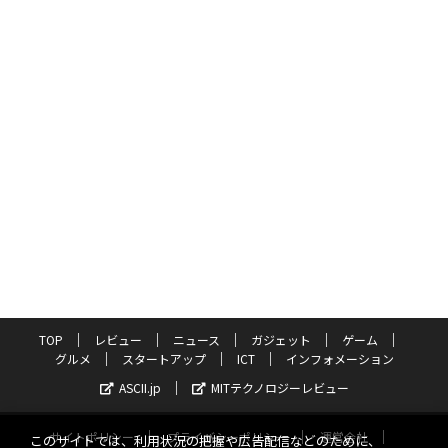
TOP
レビュー
ニュース
ガジェット
ゲーム
グルメ
スタートアップ
ICT
インフォメーション
ASCII.jp
MITテクノロジーレビュー
サイトポリシー
プライバシーポリシー
運営会社
このサイトでは、利用状況の把握や広告配信などのために、