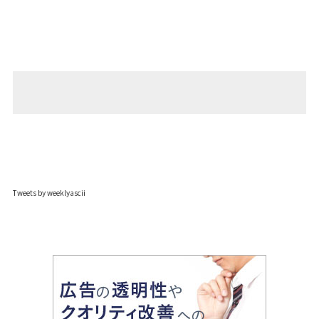
Tweets by weeklyascii