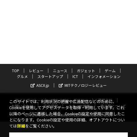
TOP
レビュー
ニュース
ガジェット
ゲーム
グルメ
スタートアップ
ICT
インフォメーション
ASCII.jp
MITテクノロジーレビュー
サイトポリシー
プライバシーポリシー
運営会社
このサイトでは、利用状況の把握や広告配信などのために、
お問い合わせ
広告掲載
スタッフ募集
電子版について
Cookieを使用してアクセスデータを取得・利用しています。これ
以降のページに遷移した場合、Cookieの設定や使用に同意したこ
©KADOKAWA ASCII Research Laboratories, Inc. 2026
とになります。Cookieの設定や使用の詳細、オプトアウトについ
ては
詳細
をご覧ください。