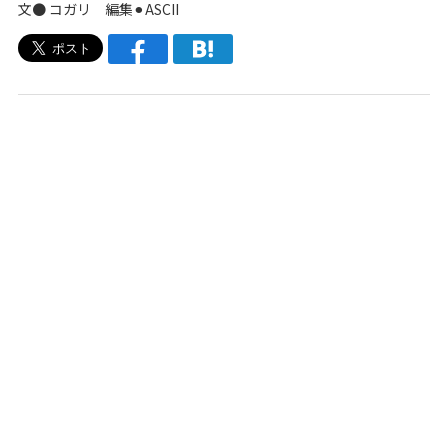
文● コガリ 編集⚫︎ASCII