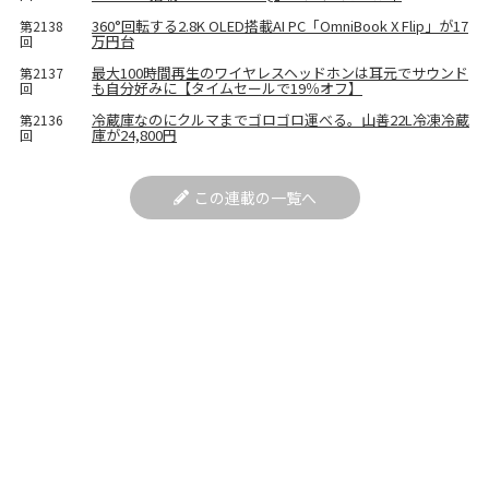
360°回転する2.8K OLED搭載AI PC「OmniBook X Flip」が17
第2138
万円台
回
最大100時間再生のワイヤレスヘッドホンは耳元でサウンド
第2137
も自分好みに【タイムセールで19％オフ】
回
冷蔵庫なのにクルマまでゴロゴロ運べる。山善22L冷凍冷蔵
第2136
庫が24,800円
回
この連載の一覧へ