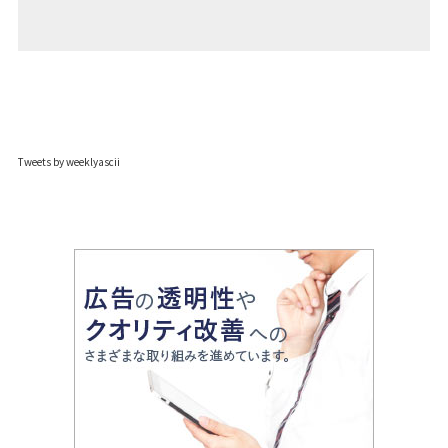
Tweets by weeklyascii