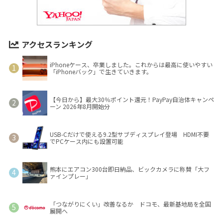
アクセスランキング
iPhoneケース、卒業しました。これからは最高に使いやすい
「iPhoneバック」で生きていきます。
【今日から】最大30％ポイント還元！PayPay自治体キャンペ
ーン 2026年8月開始分
USB-Cだけで使える9.2型サブディスプレイ登場 HDMI不要
でPCケース内にも設置可能
熊本にエアコン300台即日納品、ビックカメラに称賛「大フ
ァインプレー」
「つながりにくい」改善なるか ドコモ、最新基地局を全国
展開へ