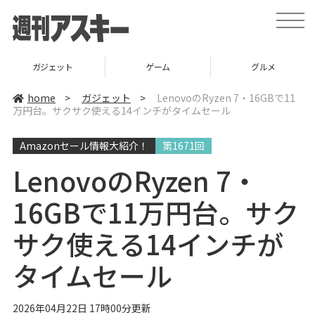
t
o
g
g
l
ゲーム
グルメ
スタートアップ
e
n
a
home
>
ガジェット
>
LenovoのRyzen 7・16GBで11
v
万円台。サクサク使える14インチがタイムセール
i
g
a
Amazonセール情報大紹介！
第1671回
t
i
o
LenovoのRyzen 7・
n
16GBで11万円台。サク
サク使える14インチが
タイムセール
2026年04月22日 17時00分更新