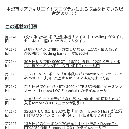
本記事はアフィリエイトプログラムによる収益を得ている場
合があります
この連載の記事
6分で氷を作れる卓上製氷機「アイスゴロンSlim」がタイム
第2146
セール中！ 幅18.5cmのスリムタイプ
回
透明デザインと性能両方欲しいなら。LDAC・最大45dB
第2145
ANC対応「Nothing Ear (a)」が9,800円
回
30万円切りでRX 9060 XT（16GB）搭載。32GBメモリ・水
第2144
冷仕様ゲーミングPC「G TUNE DG」セール中
回
アンカーの23Lポータブル冷蔵庫がAmazonタイムセールで
第2143
45％オフ！ 丸2日以上冷やせてスマホ充電まで可能
回
21万円台でCore i7・RTX 5060・1TB SSD搭載。ゲーミング
第2142
ノート「Lenovo LOQ Essential」がタイムセール
回
キャリーケースを転がさない旅へ。4泊までの荷物とPCが
第2141
入るtomtocの40Lリュックが割引中
回
32GBメモリ＆1TB SSD搭載「HP OmniBook X Flip」が22万
第2140
円切りのタイムセール中【4モードに変形するAI PC】
回
13万円台のゲーミングPC発見！ 144Hz液晶・Ryzen 7・
第2139
RTX 3050搭載「Lenovo LOQ」がタイムセール中
回