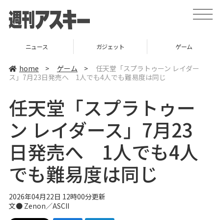
t
o
g
g
l
ニュース
ガジェット
ゲーム
e
n
a
home
>
ゲーム
>
任天堂「スプラトゥーン レイダー
v
ス」7月23日発売へ 1人でも4人でも難易度は同じ
i
g
a
任天堂「スプラトゥー
t
i
o
ン レイダース」7月23
n
日発売へ 1人でも4人
でも難易度は同じ
2026年04月22日 12時00分更新
文● Zenon／ASCII