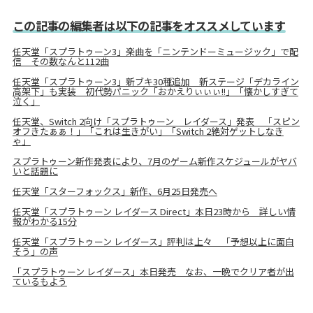
この記事の編集者は以下の記事をオススメしています
任天堂「スプラトゥーン3」楽曲を「ニンテンドーミュージック」で配
信 その数なんと112曲
任天堂「スプラトゥーン3」新ブキ30種追加 新ステージ「デカライン
高架下」も実装 初代勢パニック「おかえりぃぃぃ!!」「懐かしすぎて
泣く」
任天堂、Switch 2向け「スプラトゥーン レイダース」発表 「スピン
オフきたぁぁ！」「これは生きがい」「Switch 2絶対ゲットしなき
ゃ」
スプラトゥーン新作発表により、7月のゲーム新作スケジュールがヤバ
いと話題に
任天堂「スターフォックス」新作、6月25日発売へ
任天堂「スプラトゥーン レイダース Direct」本日23時から 詳しい情
報がわかる15分
任天堂「スプラトゥーン レイダース」評判は上々 「予想以上に面白
そう」の声
「スプラトゥーン レイダース」本日発売 なお、一晩でクリア者が出
ているもよう