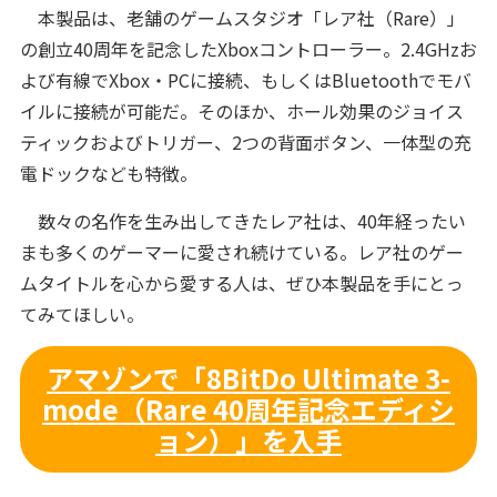
本製品は、老舗のゲームスタジオ「レア社（Rare）」
の創立40周年を記念したXboxコントローラー。2.4GHzお
よび有線でXbox・PCに接続、もしくはBluetoothでモバ
イルに接続が可能だ。そのほか、ホール効果のジョイス
ティックおよびトリガー、2つの背面ボタン、一体型の充
電ドックなども特徴。
数々の名作を生み出してきたレア社は、40年経ったい
まも多くのゲーマーに愛され続けている。レア社のゲー
ムタイトルを心から愛する人は、ぜひ本製品を手にとっ
てみてほしい。
アマゾンで「8BitDo Ultimate 3-
mode（Rare 40周年記念エディシ
ョン）」を入手