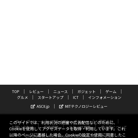
TOP
レビュー
ニュース
ガジェット
ゲーム
グルメ
スタートアップ
ICT
インフォメーション
ASCII.jp
MITテクノロジーレビュー
サイトポリシー
プライバシーポリシー
運営会社
このサイトでは、利用状況の把握や広告配信などのために、
お問い合わせ
広告掲載
スタッフ募集
電子版について
Cookieを使用してアクセスデータを取得・利用しています。これ
以降のページに遷移した場合、Cookieの設定や使用に同意したこ
©KADOKAWA ASCII Research Laboratories, Inc. 2026