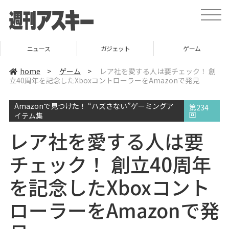
t
o
g
g
l
ニュース
ガジェット
ゲーム
e
n
a
home
>
ゲーム
>
レア社を愛する人は要チェック！ 創
v
立40周年を記念したXboxコントローラーをAmazonで発見
i
g
a
Amazonで見つけた！ “ハズさない”ゲーミングア
t
第234
i
回
イテム集
o
n
レア社を愛する人は要
チェック！ 創立40周年
を記念したXboxコント
ローラーをAmazonで発