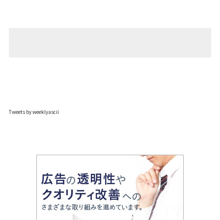
Tweets by weeklyascii