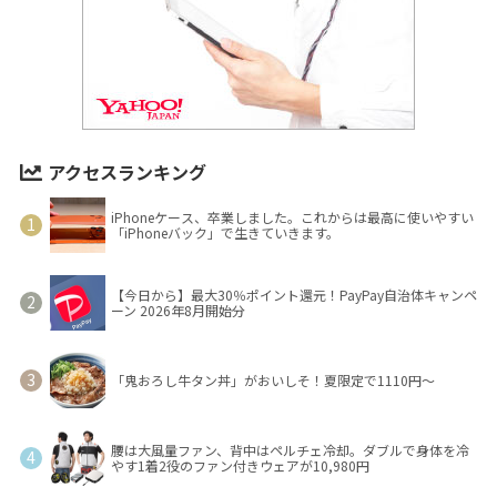
アクセスランキング
iPhoneケース、卒業しました。これからは最高に使いやすい
「iPhoneバック」で生きていきます。
【今日から】最大30％ポイント還元！PayPay自治体キャンペ
ーン 2026年8月開始分
「鬼おろし牛タン丼」がおいしそ！夏限定で1110円～
腰は大風量ファン、背中はペルチェ冷却。ダブルで身体を冷
やす1着2役のファン付きウェアが10,980円