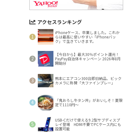
アクセスランキング
iPhoneケース、卒業しました。これか
らは最高に使いやすい「iPhoneバッ
ク」で生きていきます。
【今日から】最大30％ポイント還元！
PayPay自治体キャンペーン 2026年8月
開始分
熊本にエアコン300台即日納品、ビック
カメラに称賛「大ファインプレー」
「鬼おろし牛タン丼」がおいしそ！夏限
定で1110円～
USB-Cだけで使える9.2型サブディスプ
レイ登場 HDMI不要でPCケース内にも
設置可能