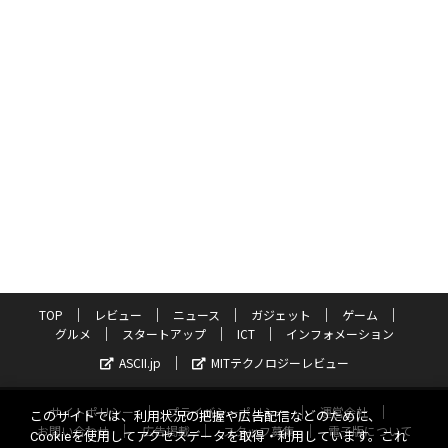
TOP
レビュー
ニュース
ガジェット
ゲーム
グルメ
スタートアップ
ICT
インフォメーション
ASCII.jp
MITテクノロジーレビュー
サイトポリシー
プライバシーポリシー
運営会社
このサイトでは、利用状況の把握や広告配信などのために、
お問い合わせ
広告掲載
スタッフ募集
電子版について
Cookieを使用してアクセスデータを取得・利用しています。これ