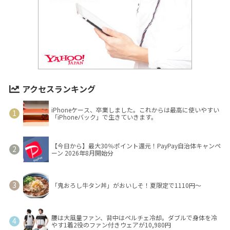
アクセスランキング
iPhoneケース、卒業しました。これからは最高に使いやすい
「iPhoneバック」で生きていきます。
【今日から】最大30％ポイント還元！PayPay自治体キャンペ
ーン 2026年8月開始分
「鬼おろし牛タン丼」がおいしそ！夏限定で1110円～
腰は大風量ファン、背中はペルチェ冷却。ダブルで身体を冷
やす1着2役のファン付きウェアが10,980円