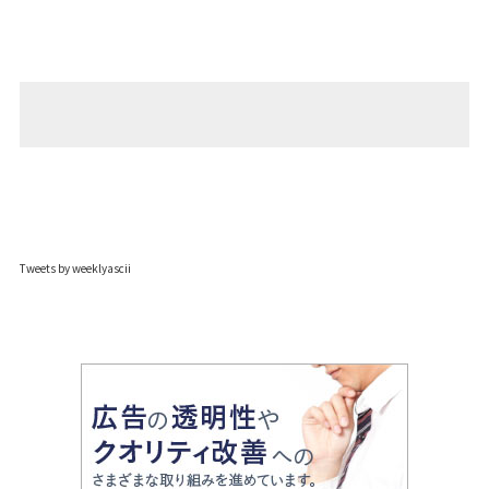
Tweets by weeklyascii