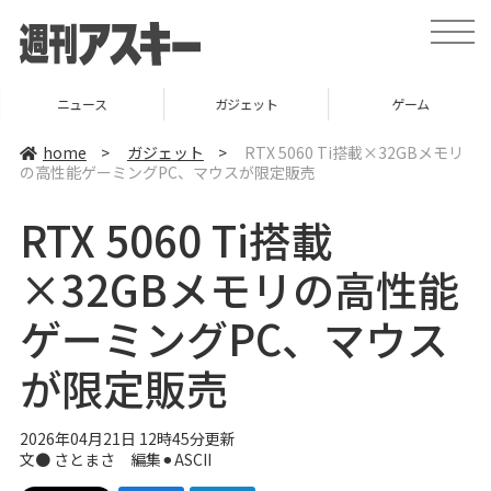
t
o
g
g
l
ニュース
ガジェット
ゲーム
e
n
a
home
>
ガジェット
>
RTX 5060 Ti搭載×32GBメモリ
v
の高性能ゲーミングPC、マウスが限定販売
i
g
a
RTX 5060 Ti搭載
t
i
o
×32GBメモリの高性能
n
ゲーミングPC、マウス
が限定販売
2026年04月21日 12時45分更新
文● さとまさ 編集⚫︎ASCII