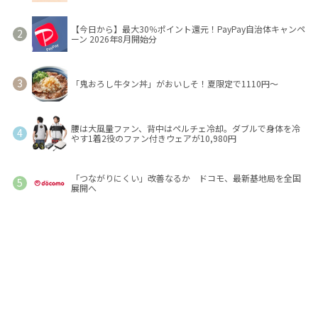
【今日から】最大30％ポイント還元！PayPay自治体キャンペ
ーン 2026年8月開始分
「鬼おろし牛タン丼」がおいしそ！夏限定で1110円～
腰は大風量ファン、背中はペルチェ冷却。ダブルで身体を冷
やす1着2役のファン付きウェアが10,980円
「つながりにくい」改善なるか ドコモ、最新基地局を全国
展開へ