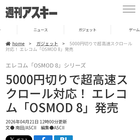
t
o
g
g
l
ニュース
ガジェット
ゲーム
e
n
a
home
>
ガジェット
>
5000円切りで超高速スクロール
v
対応！ エレコム「OSMOD 8」発売
i
g
a
エレコム「OSMOD 8」シリーズ
t
i
5000円切りで超高速ス
o
n
クロール対応！ エレコ
ム「OSMOD 8」発売
2026年04月21日 12時00分更新
文● 南田/ASCII 編集●ASCII