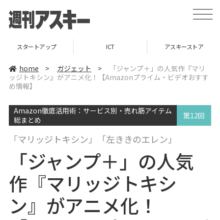
t
o
g
g
l
スタートアップ
ICT
アスキーストア
e
n
a
home
>
ガジェット
>
「ジャンプ＋」の人気作『マリ
v
ッジトキシン』がアニメ化！【Amazonプライム・ビデオおすす
i
め情報】
g
a
t
i
Amazon徹底活用術：サービス別・売れ筋アイテム
第12回
o
総まとめ
n
「マリッジトキシン」「左ききのエレン」
「ジャンプ＋」の人気
作『マリッジトキシ
ン』がアニメ化！