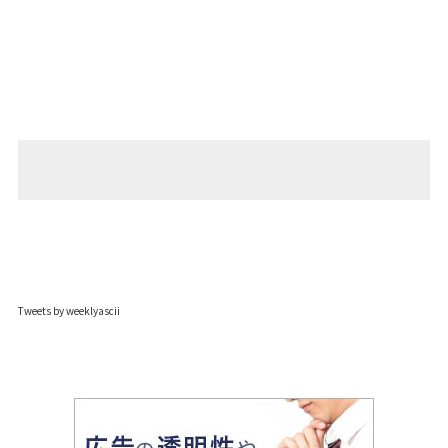
Tweets by weeklyascii