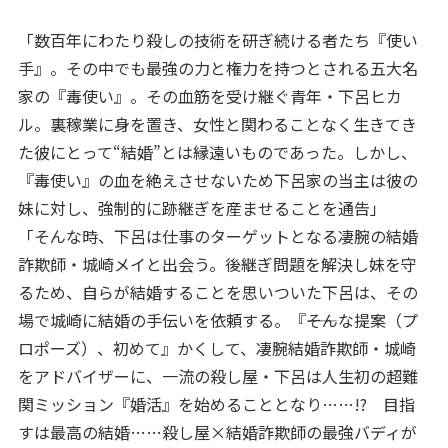
「数百年にわたり殺しの技術を研ぎ続ける者たち『使い
手』。その中でも最強の力と権力を持つとされる五大名
家の『毒使い』。その血筋を受け継ぐ青年・下呂ヒカ
ル。裏稼業に身を置き、女性と関わることなく生きてき
た彼にとって“結婚”とは縁遠いものであった。しかし、
『毒使い』の血を絶えさせないため下呂家の当主は彼の
妹に対し、強制的に跡継ぎを産ませることを通告」
「そんな時、下呂は仕事のターゲットとなる凄腕の結婚
詐欺師・城崎メイと出会う。後継ぎ問題を解決し妹を守
るため、自らが結婚することを思いついた下呂は、その
場で城崎に結婚の手伝いを依頼する。『――そんな提案（プ
ロポーズ）、初めて』かくして、凄腕結婚詐欺師・城崎
をアドバイザーに、一流の殺し屋・下呂は人生初の超難
関ミッション『婚活』を始めることとなり……!? 目指
すは最高の結婚……殺し屋×結婚詐欺師の最強バディが