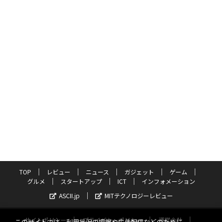
TOP
レビュー
ニュース
ガジェット
ゲーム
グルメ
スタートアップ
ICT
インフォメーション
ASCII.jp
MITテクノロジーレビュー
サイトポリシー
プライバシーポリシー
運営会社