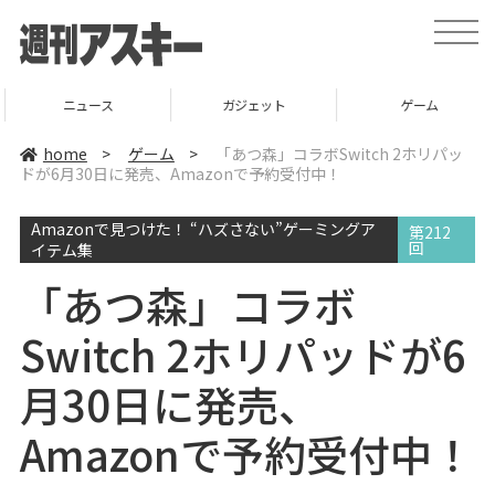
t
o
g
g
l
ニュース
ガジェット
ゲーム
e
n
a
home
>
ゲーム
>
「あつ森」コラボSwitch 2ホリパッ
v
ドが6月30日に発売、Amazonで予約受付中！
i
g
a
Amazonで見つけた！ “ハズさない”ゲーミングア
t
第212
i
回
イテム集
o
n
「あつ森」コラボ
Switch 2ホリパッドが6
月30日に発売、
Amazonで予約受付中！