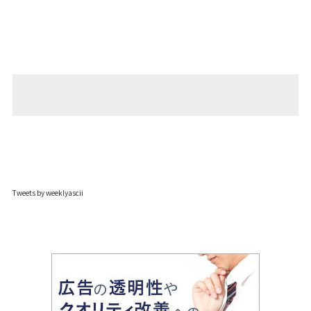
Tweets by weeklyascii