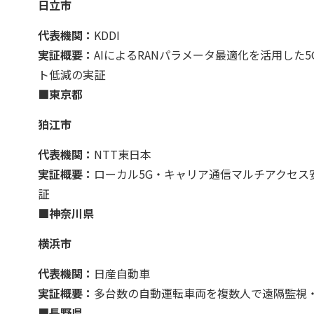
日立市
代表機関：
KDDI
実証概要：
AIによるRANパラメータ最適化を活用し
ト低減の実証
■東京都
狛江市
代表機関：
NTT東日本
実証概要：
ローカル5G・キャリア通信マルチアクセ
証
■神奈川県
横浜市
代表機関：
日産自動車
実証概要：
多台数の自動運転車両を複数人で遠隔監視
■長野県