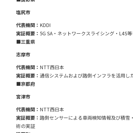
塩尻市
代表機関：
KDDI
実証概要：
5G SA・ネットワークスライシング・L4
■三重県
志摩市
代表機関：
NTT西日本
実証概要：
通信システムおよび路側インフラを活用し
■京都府
宮津市
代表機関：
NTT西日本
実証概要：
路側センサーによる車両検知情報及び積雪
術の実証