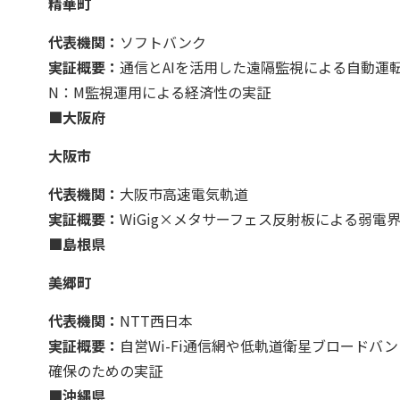
精華町
代表機関：
ソフトバンク
実証概要：
通信とAIを活用した遠隔監視による自動運
N：M監視運用による経済性の実証
■大阪府
大阪市
代表機関：
大阪市高速電気軌道
実証概要：
WiGig×メタサーフェス反射板による弱
■島根県
美郷町
代表機関：
NTT西日本
実証概要：
自営Wi-Fi通信網や低軌道衛星ブロード
確保のための実証
■沖縄県