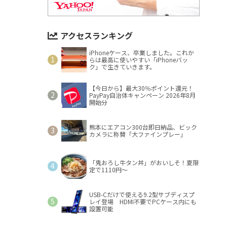
アクセスランキング
iPhoneケース、卒業しました。これか
らは最高に使いやすい「iPhoneバッ
ク」で生きていきます。
【今日から】最大30％ポイント還元！
PayPay自治体キャンペーン 2026年8月
開始分
熊本にエアコン300台即日納品、ビック
カメラに称賛「大ファインプレー」
「鬼おろし牛タン丼」がおいしそ！夏限
定で1110円～
USB-Cだけで使える9.2型サブディスプ
レイ登場 HDMI不要でPCケース内にも
設置可能