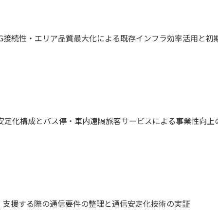
た5G接続性・エリア品質最大化による既存インフラ効率活用と初
ス安定化構成とバス停・車内遠隔旅客サービスによる事業性向上
・支援する際の通信要件の整理と通信安定化技術の実証