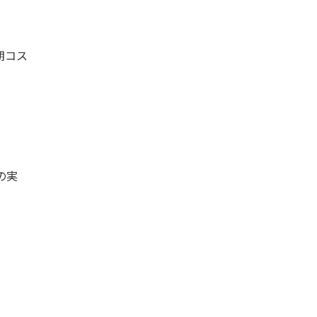
期コス
の実