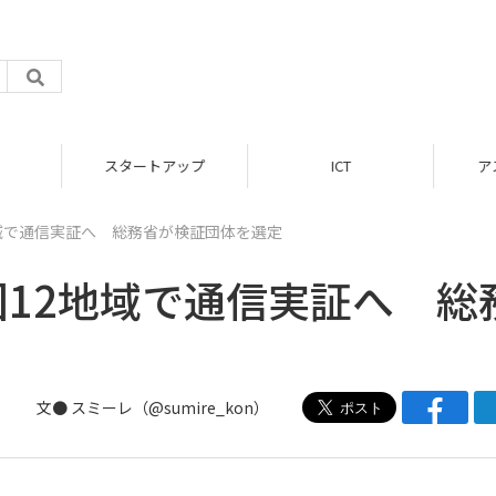
スタートアップ
ICT
ア
域で通信実証へ 総務省が検証団体を選定
国12地域で通信実証へ 総
文● スミーレ（@sumire_kon）