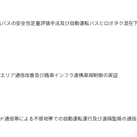
転バスの安全性定量評価手法及び自動運転バスとロボタク混在
電界エリア通信改善及び路車インフラ連携車両制御の実証
バンド通信等による不感地帯での自動運転運行及び遠隔監視の通信