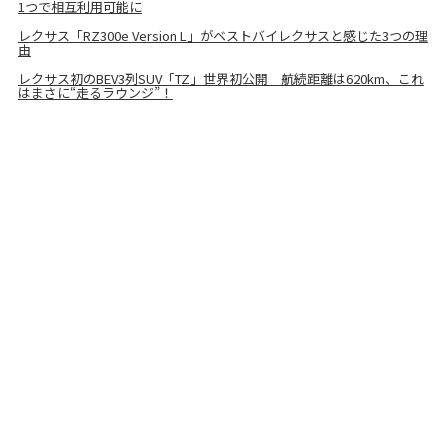
1つで相互利用可能に
レクサス「RZ300e Version L」がベストバイレクサスと感じた3つの理
由
レクサス初のBEV3列SUV「TZ」世界初公開 航続距離は620km、これ
はまさに“走るラウンジ”！