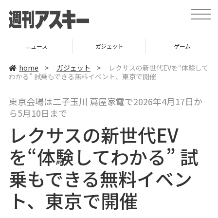
t
o
g
g
l
ニュース
ガジェット
ゲーム
e
n
a
home
>
ガジェット
>
レクサスの新世代EVを“体験して
v
わかる” 試乗もできる無料イベント、東京で開催
i
g
a
東京会場は二子玉川 蔦屋家電で2026年4月17日か
t
i
ら5月10日まで
o
n
レクサスの新世代EV
を“体験してわかる” 試
乗もできる無料イベン
ト、東京で開催