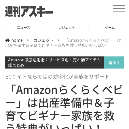
t
o
g
g
l
ニュース
ガジェット
ゲーム
e
n
a
home
>
ガジェット
>
「Amazonらくらくベビー」は
v
出産準備中＆子育てビギナー家族を救う特典がいっぱい！
i
g
a
Amazon徹底活用術：サービス別・売れ筋アイテム
t
第8回
i
総まとめ
o
n
ECサイトならではの効率化が家族をサポート
「Amazonらくらくベビ
ー」は出産準備中＆子
育てビギナー家族を救
う特典がいっぱい！