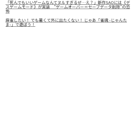
「死んでもいいゲームなんてヌルすぎるぜ…え？」新作SAOには《デ
スゲームモード》が実装 “ゲームオーバー＝セーブデータ削除”の恐
怖
麻雀したい！ でも暑くて外に出たくない！ じゃあ「雀魂 -じゃんた
ま-」で遊ぼう！