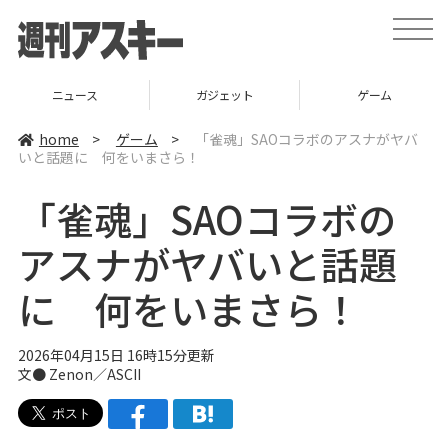
t
o
g
g
l
ニュース
ガジェット
ゲーム
e
n
a
home
>
ゲーム
>
「雀魂」SAOコラボのアスナがヤバ
v
いと話題に 何をいまさら！
i
g
a
「雀魂」SAOコラボの
t
i
o
アスナがヤバいと話題
n
に 何をいまさら！
2026年04月15日 16時15分更新
文● Zenon／ASCII