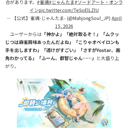
合があります。
#雀魂
#じゃんたま
#ソードアート・オンラ
イン
pic.twitter.com/TeSoElLZlU
— 【公式】雀魂-じゃんたま- (@MahjongSoul_JP)
April
15, 2026
ユーザーからは
「神かよ」「絶対取るぞ！」「ムクッ
じつは麻雀興味あったんだよね」「こりゃオベイロンも
手を出しますわ」「透けがすごい」「さすがYostar、画
角わかってる」「ふーん、叡智じゃん……」
と大盛り上
がり。