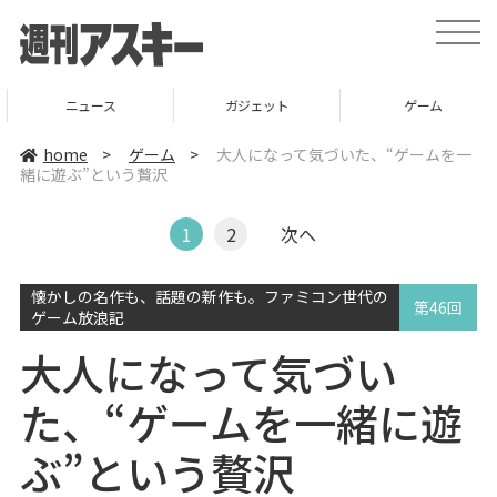
t
o
g
g
l
ニュース
ガジェット
ゲーム
e
n
a
home
>
ゲーム
>
大人になって気づいた、“ゲームを一
v
緒に遊ぶ”という贅沢
i
g
a
t
1
2
次へ
i
o
n
懐かしの名作も、話題の新作も。ファミコン世代の
第46回
ゲーム放浪記
大人になって気づい
た、“ゲームを一緒に遊
ぶ”という贅沢