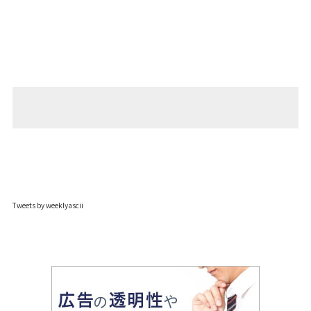
Tweets by weeklyascii