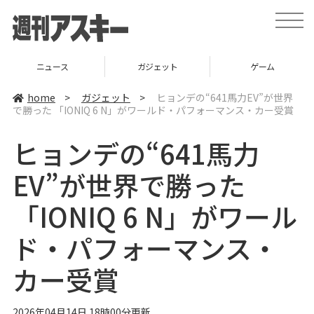
t
o
g
g
l
ニュース
ガジェット
ゲーム
e
n
a
home
>
ガジェット
>
ヒョンデの“641馬力EV”が世界
v
で勝った 「IONIQ 6 N」がワールド・パフォーマンス・カー受賞
i
g
a
ヒョンデの“641馬力
t
i
o
EV”が世界で勝った
n
「IONIQ 6 N」がワール
ド・パフォーマンス・
カー受賞
2026年04月14日 18時00分更新