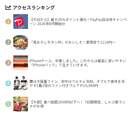
アクセスランキング
【今日から】最大30％ポイント還元！PayPay自治体キャンペ
ーン 2026年8月開始分
「鬼おろし牛タン丼」がおいしそ！夏限定で1110円～
iPhoneケース、卒業しました。これからは最高に使いやすい
「iPhoneバック」で生きていきます。
腰は大風量ファン、背中はペルチェ冷却。ダブルで身体を冷
やす1着2役のファン付きウェアが10,980円
【今週】食べ放題2000円以下へ！ 7日間限定、しゃぶ葉ラン
チがお得