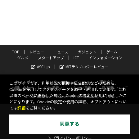
TOP
レビュー
ニュース
ガジェット
ゲーム
グルメ
スタートアップ
ICT
インフォメーション
ASCII.jp
MITテクノロジーレビュー
サイトポリシー
プライバシーポリシー
運営会社
このサイトでは、利用状況の把握や広告配信などのために、
お問い合わせ
広告掲載
スタッフ募集
電子版について
Cookieを使用してアクセスデータを取得・利用しています。これ
以降のページに遷移した場合、Cookieの設定や使用に同意したこ
©KADOKAWA ASCII Research Laboratories, Inc. 2026
とになります。Cookieの設定や使用の詳細、オプトアウトについ
ては
詳細
をご覧ください。
同意する
＞プライバシーポリシー