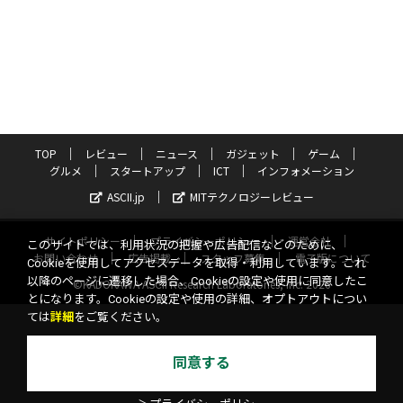
TOP
レビュー
ニュース
ガジェット
ゲーム
グルメ
スタートアップ
ICT
インフォメーション
ASCII.jp
MITテクノロジーレビュー
サイトポリシー
プライバシーポリシー
運営会社
このサイトでは、利用状況の把握や広告配信などのために、
お問い合わせ
広告掲載
スタッフ募集
電子版について
Cookieを使用してアクセスデータを取得・利用しています。これ
以降のページに遷移した場合、Cookieの設定や使用に同意したこ
©KADOKAWA ASCII Research Laboratories, Inc. 2026
とになります。Cookieの設定や使用の詳細、オプトアウトについ
ては
詳細
をご覧ください。
同意する