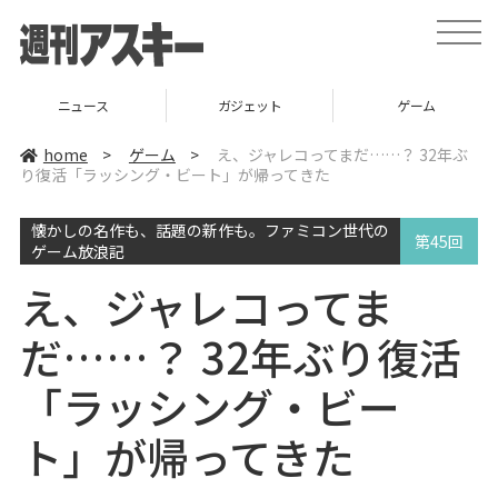
t
o
g
g
l
ニュース
ガジェット
ゲーム
e
n
a
home
>
ゲーム
>
え、ジャレコってまだ……？ 32年ぶ
v
り復活「ラッシング・ビート」が帰ってきた
i
g
a
懐かしの名作も、話題の新作も。ファミコン世代の
t
第45回
i
ゲーム放浪記
o
n
え、ジャレコってま
だ……？ 32年ぶり復活
「ラッシング・ビー
ト」が帰ってきた