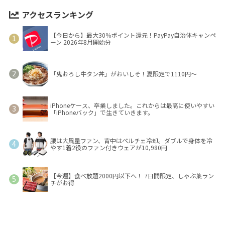
アクセスランキング
【今日から】最大30％ポイント還元！PayPay自治体キャンペ
ーン 2026年8月開始分
「鬼おろし牛タン丼」がおいしそ！夏限定で1110円～
iPhoneケース、卒業しました。これからは最高に使いやすい
「iPhoneバック」で生きていきます。
腰は大風量ファン、背中はペルチェ冷却。ダブルで身体を冷
やす1着2役のファン付きウェアが10,980円
【今週】食べ放題2000円以下へ！ 7日間限定、しゃぶ葉ラン
チがお得