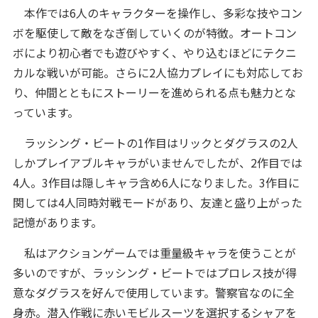
本作では6人のキャラクターを操作し、多彩な技やコン
ボを駆使して敵をなぎ倒していくのが特徴。オートコン
ボにより初心者でも遊びやすく、やり込むほどにテクニ
カルな戦いが可能。さらに2人協力プレイにも対応してお
り、仲間とともにストーリーを進められる点も魅力とな
っています。
ラッシング・ビートの1作目はリックとダグラスの2人
しかプレイアブルキャラがいませんでしたが、2作目では
4人。3作目は隠しキャラ含め6人になりました。3作目に
関しては4人同時対戦モードがあり、友達と盛り上がった
記憶があります。
私はアクションゲームでは重量級キャラを使うことが
多いのですが、ラッシング・ビートではプロレス技が得
意なダグラスを好んで使用しています。警察官なのに全
身赤。潜入作戦に赤いモビルスーツを選択するシャアを