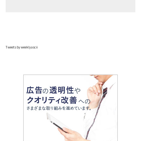
Tweets by weeklyascii