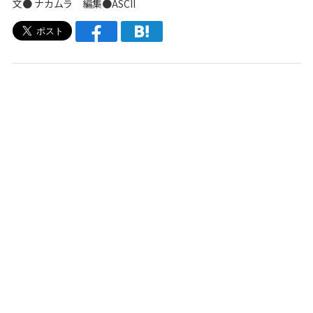
文● ナカムラ 編集●ASCII