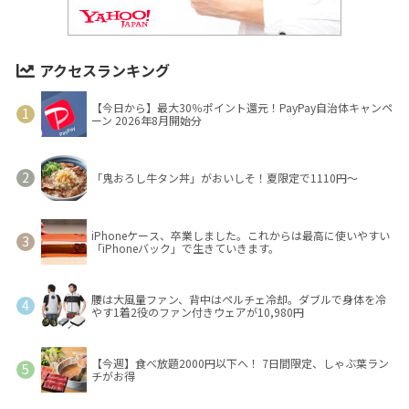
アクセスランキング
【今日から】最大30％ポイント還元！PayPay自治体キャンペ
ーン 2026年8月開始分
「鬼おろし牛タン丼」がおいしそ！夏限定で1110円～
iPhoneケース、卒業しました。これからは最高に使いやすい
「iPhoneバック」で生きていきます。
腰は大風量ファン、背中はペルチェ冷却。ダブルで身体を冷
やす1着2役のファン付きウェアが10,980円
【今週】食べ放題2000円以下へ！ 7日間限定、しゃぶ葉ラン
チがお得