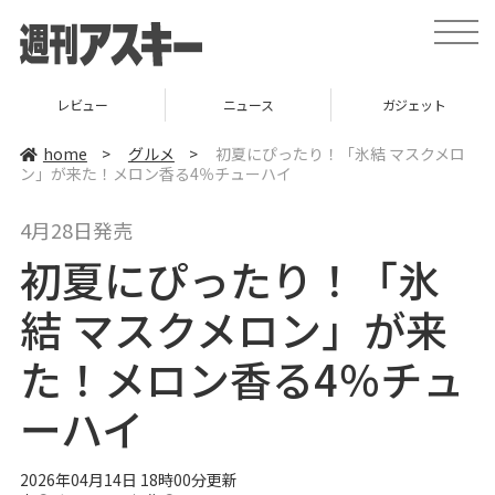
t
o
g
g
l
ュー
ニュース
ガジェット
ゲ
e
n
a
home
>
グルメ
>
初夏にぴったり！「氷結 マスクメロ
v
ン」が来た！メロン香る4％チューハイ
i
g
a
4月28日発売
t
i
初夏にぴったり！「氷
o
n
結 マスクメロン」が来
た！メロン香る4％チュ
ーハイ
2026年04月14日 18時00分更新