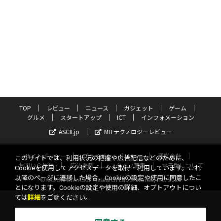
TOP
レビュー
ニュース
ガジェット
ゲーム
グルメ
スタートアップ
ICT
インフォメーション
ASCII.jp
MITテクノロジーレビュー
サイトポリシー
プライバシーポリシー
運営会社
このサイトでは、利用状況の把握や広告配信などのために、
お問い合わせ
広告掲載
スタッフ募集
電子版について
Cookieを使用してアクセスデータを取得・利用しています。これ
以降のページに遷移した場合、Cookieの設定や使用に同意したこ
©KADOKAWA ASCII Research Laboratories, Inc. 2026
とになります。Cookieの設定や使用の詳細、オプトアウトについ
ては
詳細
をご覧ください。