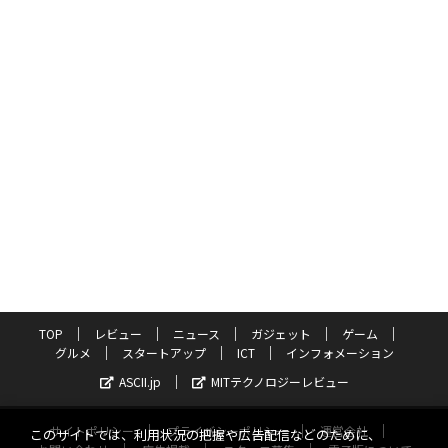
TOP
レビュー
ニュース
ガジェット
ゲーム
グルメ
スタートアップ
ICT
インフォメーション
ASCII.jp
MITテクノロジーレビュー
サイトポリシー
プライバシーポリシー
運営会社
このサイトでは、利用状況の把握や広告配信などのために、