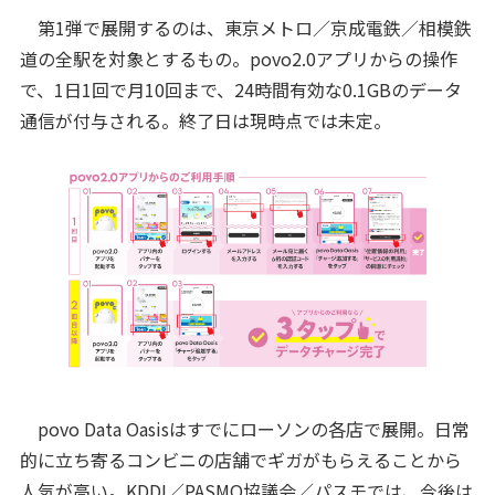
第1弾で展開するのは、東京メトロ／京成電鉄／相模鉄
道の全駅を対象とするもの。povo2.0アプリからの操作
で、1日1回で月10回まで、24時間有効な0.1GBのデータ
通信が付与される。終了日は現時点では未定。
povo Data Oasisはすでにローソンの各店で展開。日常
的に立ち寄るコンビニの店舗でギガがもらえることから
人気が高い。KDDI／PASMO協議会／パスモでは、今後は