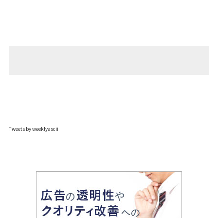
Tweets by weeklyascii