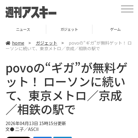
t
o
g
g
l
ニュース
ガジェット
ゲーム
e
n
a
home
>
ガジェット
>
povoの“ギガ”が無料ゲット！ ロ
v
ーソンに続いて、東京メトロ／京成／相鉄の駅で
i
g
a
povoの“ギガ”が無料ゲ
t
i
o
ット！ ローソンに続い
n
て、東京メトロ／京成
／相鉄の駅で
2026年04月13日 15時15分更新
文● 二子／ASCII