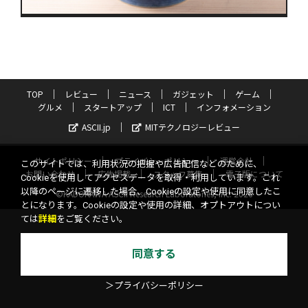
TOP
レビュー
ニュース
ガジェット
ゲーム
グルメ
スタートアップ
ICT
インフォメーション
ASCII.jp
MITテクノロジーレビュー
サイトポリシー
プライバシーポリシー
運営会社
このサイトでは、利用状況の把握や広告配信などのために、
お問い合わせ
広告掲載
スタッフ募集
電子版について
Cookieを使用してアクセスデータを取得・利用しています。これ
以降のページに遷移した場合、Cookieの設定や使用に同意したこ
©KADOKAWA ASCII Research Laboratories, Inc. 2026
とになります。Cookieの設定や使用の詳細、オプトアウトについ
ては
詳細
をご覧ください。
同意する
＞プライバシーポリシー