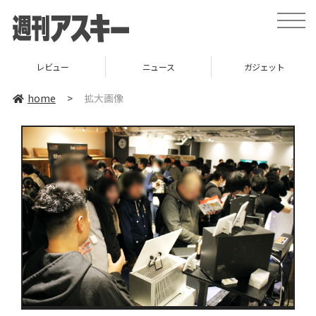
toggle
naviga
レビュー
ニュース
ガジェット
home
>
拡大画像