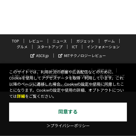
TOP
レビュー
ニュース
ガジェット
ゲーム
グルメ
スタートアップ
ICT
インフォメーション
ASCII.jp
MITテクノロジーレビュー
サイトポリシー
プライバシーポリシー
運営会社
このサイトでは、利用状況の把握や広告配信などのために、
お問い合わせ
広告掲載
スタッフ募集
電子版について
Cookieを使用してアクセスデータを取得・利用しています。これ
以降のページに遷移した場合、Cookieの設定や使用に同意したこ
©KADOKAWA ASCII Research Laboratories, Inc. 2026
とになります。Cookieの設定や使用の詳細、オプトアウトについ
ては
詳細
をご覧ください。
同意する
＞プライバシーポリシー