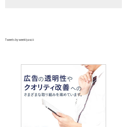
Tweets by weeklyascii