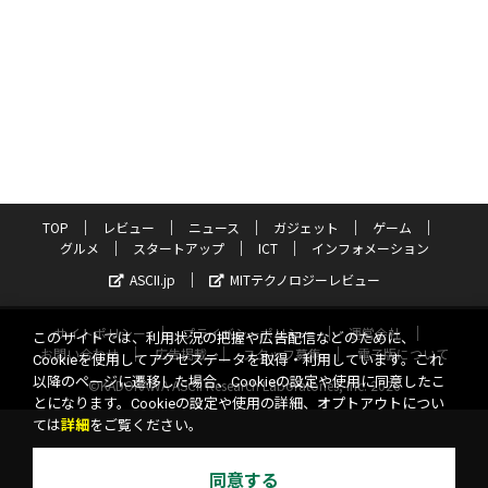
TOP
レビュー
ニュース
ガジェット
ゲーム
グルメ
スタートアップ
ICT
インフォメーション
ASCII.jp
MITテクノロジーレビュー
サイトポリシー
プライバシーポリシー
運営会社
このサイトでは、利用状況の把握や広告配信などのために、
お問い合わせ
広告掲載
スタッフ募集
電子版について
Cookieを使用してアクセスデータを取得・利用しています。これ
以降のページに遷移した場合、Cookieの設定や使用に同意したこ
©KADOKAWA ASCII Research Laboratories, Inc. 2026
とになります。Cookieの設定や使用の詳細、オプトアウトについ
ては
詳細
をご覧ください。
同意する