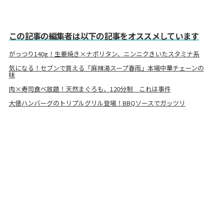
この記事の編集者は以下の記事をオススメしています
がっつり140g！生姜焼き×ナポリタン、ニンニクきいたスタミナ系
気になる！セブンで買える「麻辣湯スープ春雨」本場中華チェーンの
味
肉×寿司食べ放題！天然まぐろも、120分制 これは事件
大俵ハンバーグのトリプルグリル登場！BBQソースでガッツリ