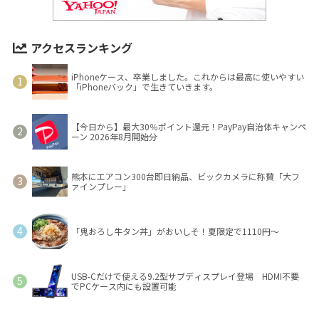
アクセスランキング
iPhoneケース、卒業しました。これからは最高に使いやすい
「iPhoneバック」で生きていきます。
【今日から】最大30％ポイント還元！PayPay自治体キャンペ
ーン 2026年8月開始分
熊本にエアコン300台即日納品、ビックカメラに称賛「大フ
ァインプレー」
「鬼おろし牛タン丼」がおいしそ！夏限定で1110円～
USB-Cだけで使える9.2型サブディスプレイ登場 HDMI不要
でPCケース内にも設置可能