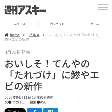
t
o
g
g
l
ニュース
ガジェット
ゲーム
e
n
a
home
>
グルメ
>
おいしそ！てんやの「たれづけ」に
v
鯵やエビの新作
i
g
a
4月23日発売
t
i
おいしそ！てんやの
o
n
「たれづけ」に鯵やエ
ビの新作
2026年04月11日 15時20分更新
文● ナカムラ 編集●ASCII