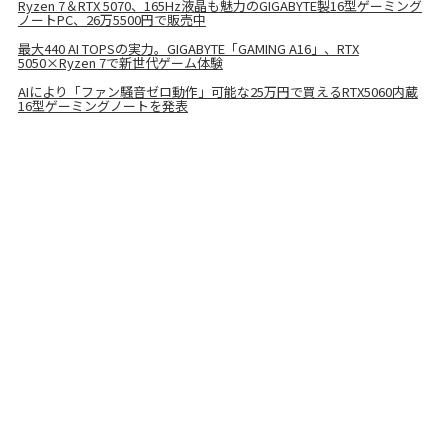
Ryzen 7＆RTX 5070、165Hz液晶も魅力のGIGABYTE製16型ゲーミング
ノートPC、26万5500円で販売中
最大440 AI TOPSの実力。GIGABYTE「GAMING A16」、RTX
5050×Ryzen 7で新世代ゲーム体験
AIにより「ファン騒音ゼロ動作」可能な25万円で買えるRTX5060内蔵
16型ゲーミングノートを発表