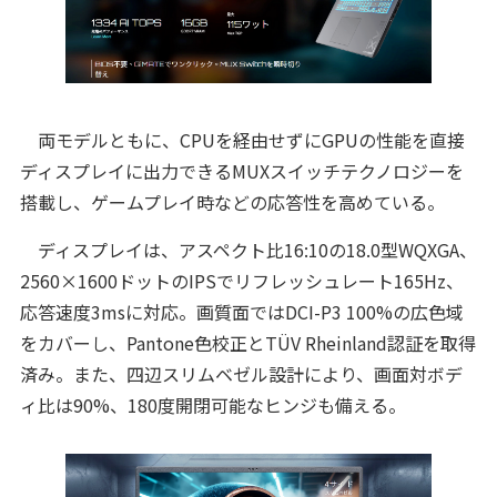
両モデルともに、CPUを経由せずにGPUの性能を直接
ディスプレイに出力できるMUXスイッチテクノロジーを
搭載し、ゲームプレイ時などの応答性を高めている。
ディスプレイは、アスペクト比16:10の18.0型WQXGA、
2560×1600ドットのIPSでリフレッシュレート165Hz、
応答速度3msに対応。画質面ではDCI-P3 100%の広色域
をカバーし、Pantone色校正とTÜV Rheinland認証を取得
済み。また、四辺スリムベゼル設計により、画面対ボデ
ィ比は90%、180度開閉可能なヒンジも備える。