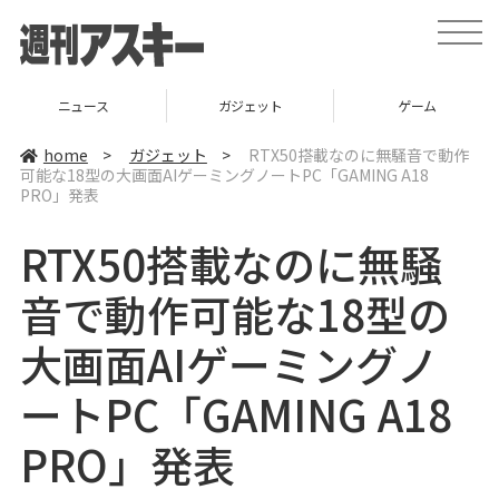
t
o
g
g
l
ニュース
ガジェット
ゲーム
e
n
a
home
>
ガジェット
>
RTX50搭載なのに無騒音で動作
v
可能な18型の大画面AIゲーミングノートPC「GAMING A18
i
PRO」発表
g
a
t
RTX50搭載なのに無騒
i
o
n
音で動作可能な18型の
大画面AIゲーミングノ
ートPC「GAMING A18
PRO」発表