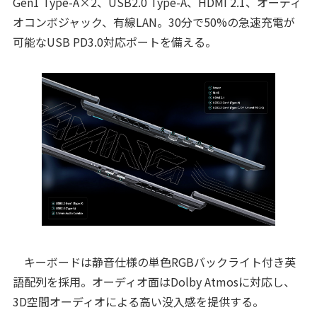
Gen1 Type-A×2、USB2.0 Type-A、HDMI 2.1、オーディ
オコンボジャック、有線LAN。30分で50%の急速充電が
可能なUSB PD3.0対応ポートを備える。
キーボードは静音仕様の単色RGBバックライト付き英
語配列を採用。オーディオ面はDolby Atmosに対応し、
3D空間オーディオによる高い没入感を提供する。