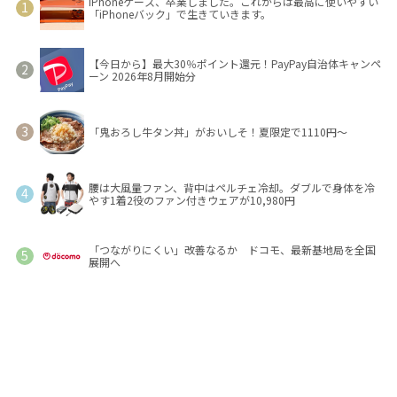
iPhoneケース、卒業しました。これからは最高に使いやすい
「iPhoneバック」で生きていきます。
【今日から】最大30％ポイント還元！PayPay自治体キャンペ
ーン 2026年8月開始分
「鬼おろし牛タン丼」がおいしそ！夏限定で1110円～
腰は大風量ファン、背中はペルチェ冷却。ダブルで身体を冷
やす1着2役のファン付きウェアが10,980円
「つながりにくい」改善なるか ドコモ、最新基地局を全国
展開へ