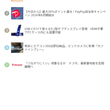
【今日から】最大30％ポイント還元！PayPay自治体キャンペ
ーン 2026年8月開始分
USB-Cだけで使える9.2型サブディスプレイ登場 HDMI不要
でPCケース内にも設置可能
熊本にエアコン300台即日納品、ビックカメラに称賛「大フ
ァインプレー」
「つながりにくい」改善なるか ドコモ、最新基地局を全国
展開へ