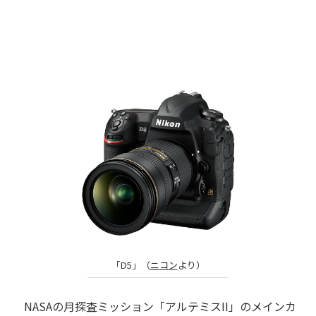
「D5」（
ニコン
より）
NASAの月探査ミッション「アルテミスII」のメインカ