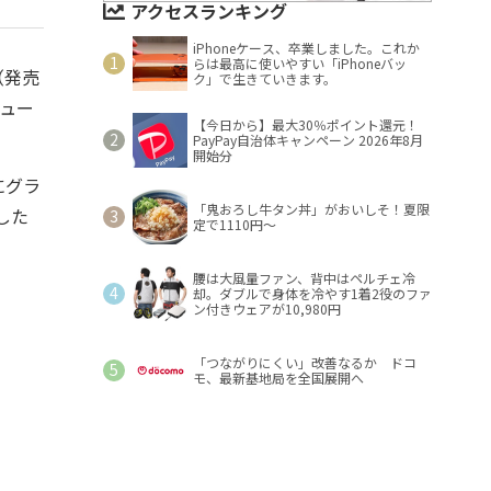
アクセスランキング
iPhoneケース、卒業しました。これか
らは最高に使いやすい「iPhoneバッ
（発売
ク」で生きていきます。
ミュー
【今日から】最大30％ポイント還元！
PayPay自治体キャンペーン 2026年8月
開始分
にグラ
「鬼おろし牛タン丼」がおいしそ！夏限
した
定で1110円～
腰は大風量ファン、背中はペルチェ冷
却。ダブルで身体を冷やす1着2役のファ
ン付きウェアが10,980円
「つながりにくい」改善なるか ドコ
モ、最新基地局を全国展開へ