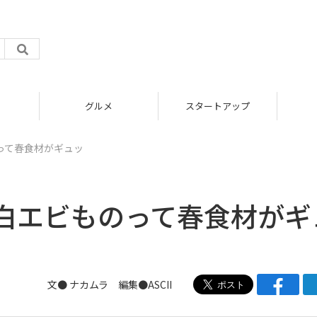
グルメ
スタートアップ
って春食材がギュッ
白エビものって春食材がギ
文● ナカムラ 編集●ASCII