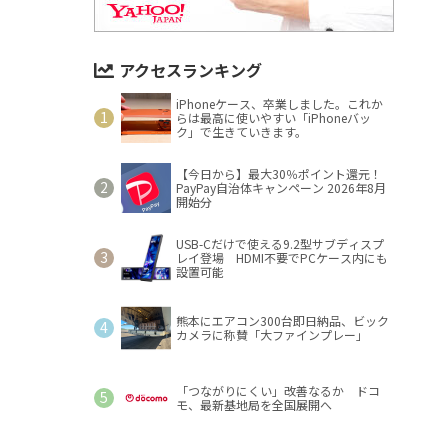
アクセスランキング
iPhoneケース、卒業しました。これか
らは最高に使いやすい「iPhoneバッ
ク」で生きていきます。
【今日から】最大30％ポイント還元！
PayPay自治体キャンペーン 2026年8月
開始分
USB-Cだけで使える9.2型サブディスプ
レイ登場 HDMI不要でPCケース内にも
設置可能
熊本にエアコン300台即日納品、ビック
カメラに称賛「大ファインプレー」
「つながりにくい」改善なるか ドコ
モ、最新基地局を全国展開へ