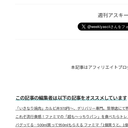
週刊アスキ
本記事はアフィリエイトプロ
この記事の編集者は以下の記事をオススメしています
「いきなり焼肉」カルビ丼970円～、デリバリー専門。笹塚店にて
これぞ流行食感！ファミマの「超も～っちりパン」を食べたらトレ
バグってる…500ml買って950mlもらえる ファミマ「1個買うと、