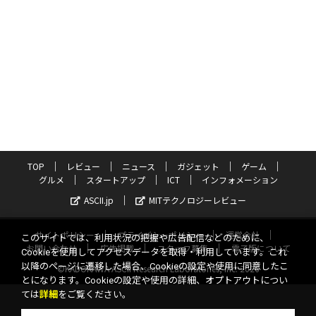
TOP
レビュー
ニュース
ガジェット
ゲーム
グルメ
スタートアップ
ICT
インフォメーション
ASCII.jp
MITテクノロジーレビュー
サイトポリシー
プライバシーポリシー
運営会社
このサイトでは、利用状況の把握や広告配信などのために、
お問い合わせ
広告掲載
スタッフ募集
電子版について
Cookieを使用してアクセスデータを取得・利用しています。これ
以降のページに遷移した場合、Cookieの設定や使用に同意したこ
©KADOKAWA ASCII Research Laboratories, Inc. 2026
とになります。Cookieの設定や使用の詳細、オプトアウトについ
ては
詳細
をご覧ください。