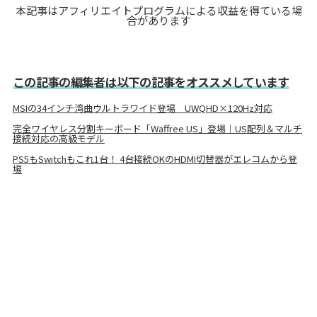
本記事はアフィリエイトプログラムによる収益を得ている場
合があります
この記事の編集者は以下の記事をオススメしています
MSIの34インチ湾曲ウルトラワイド登場 UWQHD×120Hz対応
完全ワイヤレス分割キーボード「Waffree US」登場｜US配列＆マルチ
接続対応の高級モデル
PS5もSwitchもこれ1台！ 4台接続OKのHDMI切替器がエレコムから登
場