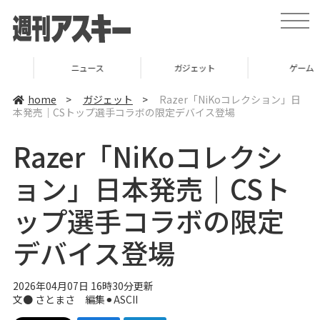
t
o
g
g
l
ニュース
ガジェット
ゲーム
e
n
a
home
>
ガジェット
>
Razer「NiKoコレクション」日
v
本発売｜CSトップ選手コラボの限定デバイス登場
i
g
a
Razer「NiKoコレクシ
t
i
o
ョン」日本発売｜CSト
n
ップ選手コラボの限定
デバイス登場
2026年04月07日 16時30分更新
文● さとまさ 編集⚫︎ASCII