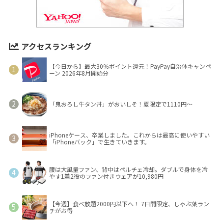
アクセスランキング
【今日から】最大30％ポイント還元！PayPay自治体キャンペ
ーン 2026年8月開始分
「鬼おろし牛タン丼」がおいしそ！夏限定で1110円～
iPhoneケース、卒業しました。これからは最高に使いやすい
「iPhoneバック」で生きていきます。
腰は大風量ファン、背中はペルチェ冷却。ダブルで身体を冷
やす1着2役のファン付きウェアが10,980円
【今週】食べ放題2000円以下へ！ 7日間限定、しゃぶ葉ラン
チがお得