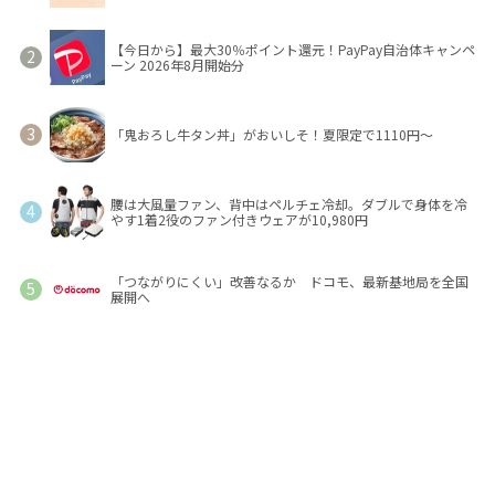
【今日から】最大30％ポイント還元！PayPay自治体キャンペ
ーン 2026年8月開始分
「鬼おろし牛タン丼」がおいしそ！夏限定で1110円～
腰は大風量ファン、背中はペルチェ冷却。ダブルで身体を冷
やす1着2役のファン付きウェアが10,980円
「つながりにくい」改善なるか ドコモ、最新基地局を全国
展開へ