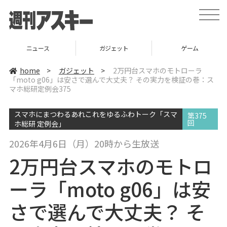
t
o
g
g
l
ニュース
ガジェット
ゲーム
e
n
a
home
>
ガジェット
>
2万円台スマホのモトローラ
v
「moto g06」は安さで選んで大丈夫？ その実力を検証の巻：ス
i
マホ総研定例会375
g
a
t
i
スマホにまつわるあれこれをゆるふわトーク「スマ
第375
o
回
ホ総研 定例会」
n
2026年4月6日（月）20時から生放送
2万円台スマホのモトロ
ーラ「moto g06」は安
さで選んで大丈夫？ そ