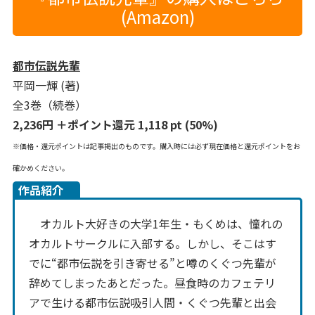
(Amazon)
都市伝説先輩
平岡一輝 (著)
全3巻（続巻）
2,236円 ＋ポイント還元 1,118 pt (50%)
※価格・還元ポイントは記事掲出のものです。購入時には必ず現在価格と還元ポイントをお
確かめください。
作品紹介
オカルト大好きの大学1年生・もくめは、憧れの
オカルトサークルに入部する。しかし、そこはす
でに“都市伝説を引き寄せる”と噂のくぐつ先輩が
辞めてしまったあとだった。昼食時のカフェテリ
アで生ける都市伝説吸引人間・くぐつ先輩と出会