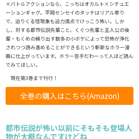
×バトルアクションなら、こっちはオカルト×シチュエ
ーションギャグ。平岡センセイのタッチはリアル寄り
で、迫りくる怪現象も迫力満点でけっこう怖い。しか
し、対する都市伝説先輩こと、くぐつ先輩と主人公の後
輩・もくめの繰り出す数多の小ボケによって恐怖が浄化
されつつ読み進めることができるという斬新なホラー漫
画に仕上がっています。ホラー苦手だわーって人ほど読ん
でみてほしい。
現在第3巻まで刊行！
全巻の購入はこちら(Amazon)
都市伝説が怖い以前にそもそも登場人
物が大概なんですけどね