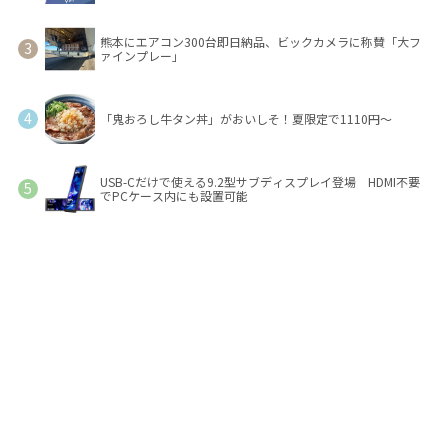
熊本にエアコン300台即日納品、ビックカメラに称賛「大フ
ァインプレー」
「鬼おろし牛タン丼」がおいしそ！夏限定で1110円～
USB-Cだけで使える9.2型サブディスプレイ登場 HDMI不要
でPCケース内にも設置可能