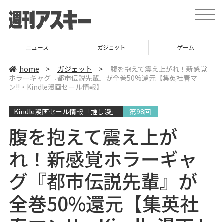
t
o
g
g
l
ニュース
ガジェット
ゲーム
e
n
a
home
>
ガジェット
>
腹を抱えて震え上がれ！新感覚
v
ホラーギャグ『都市伝説先輩』が全巻50%還元【集英社春マ
i
ン!!・Kindle漫画セール情報】
g
a
t
i
Kindle漫画セール情報「推し漫」
第98回
o
n
腹を抱えて震え上が
れ！新感覚ホラーギャ
グ『都市伝説先輩』が
全巻50%還元【集英社