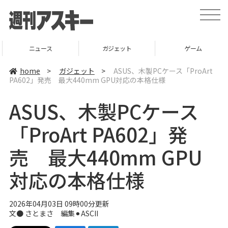
t
o
g
g
l
ニュース
ガジェット
ゲーム
e
n
a
home
>
ガジェット
>
ASUS、木製PCケース「ProArt
v
PA602」発売 最大440mm GPU対応の本格仕様
i
g
a
ASUS、木製PCケース
t
i
o
「ProArt PA602」発
n
売 最大440mm GPU
対応の本格仕様
2026年04月03日 09時00分更新
文● さとまさ 編集⚫︎ASCII