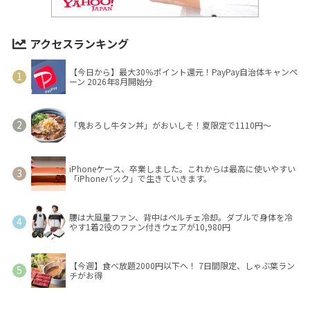
アクセスランキング
【今日から】最大30％ポイント還元！PayPay自治体キャンペ
ーン 2026年8月開始分
「鬼おろし牛タン丼」がおいしそ！夏限定で1110円～
iPhoneケース、卒業しました。これからは最高に使いやすい
「iPhoneバック」で生きていきます。
腰は大風量ファン、背中はペルチェ冷却。ダブルで身体を冷
やす1着2役のファン付きウェアが10,980円
【今週】食べ放題2000円以下へ！ 7日間限定、しゃぶ葉ラン
チがお得