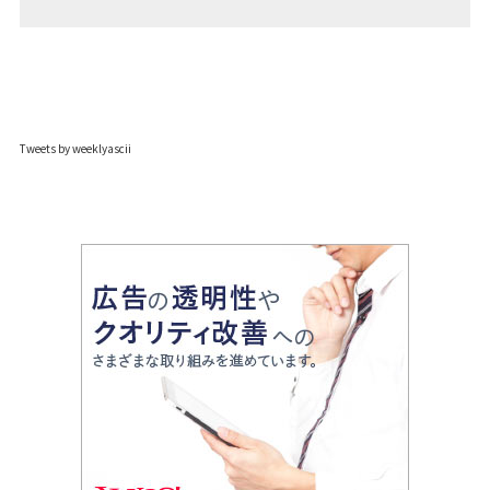
Tweets by weeklyascii