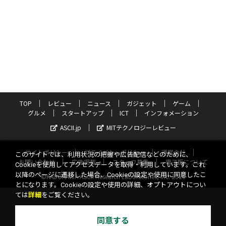
TOP
レビュー
ニュース
ガジェット
ゲーム
グルメ
スタートアップ
ICT
インフォメーション
ASCII.jp
MITテクノロジーレビュー
サイトポリシー
プライバシーポリシー
運営会社
このサイトでは、利用状況の把握や広告配信などのために、
お問い合わせ
広告掲載
スタッフ募集
電子版について
Cookieを使用してアクセスデータを取得・利用しています。これ
以降のページに遷移した場合、Cookieの設定や使用に同意したこ
©KADOKAWA ASCII Research Laboratories, Inc. 2026
とになります。Cookieの設定や使用の詳細、オプトアウトについ
ては
詳細
をご覧ください。
同意する