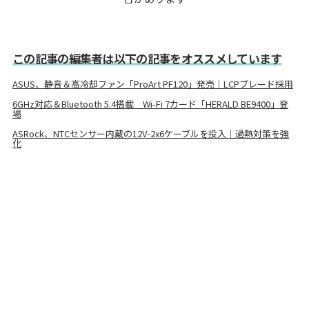
この記事の編集者は以下の記事をオススメしています
ASUS、静音＆高冷却ファン「ProArt PF120」発売｜LCPブレード採用
6GHz対応＆Bluetooth 5.4搭載 Wi-Fi 7カード「HERALD BE9400」登
場
ASRock、NTCセンサー内蔵の12V-2x6ケーブルを投入｜過熱対策を強
化