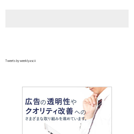
Tweets by weeklyascii