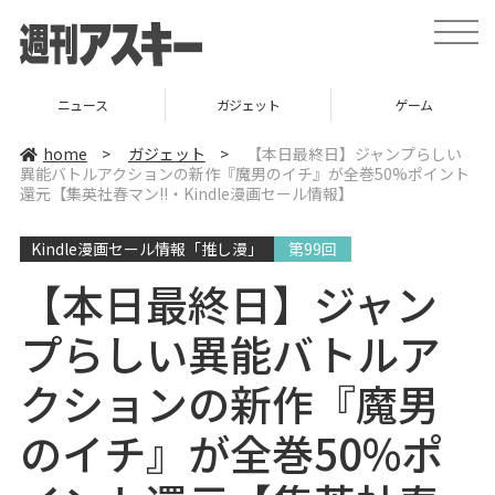
t
o
g
g
l
ニュース
ガジェット
ゲーム
e
n
a
home
>
ガジェット
>
【本日最終日】ジャンプらしい
v
異能バトルアクションの新作『魔男のイチ』が全巻50%ポイント
i
還元【集英社春マン!!・Kindle漫画セール情報】
g
a
t
i
Kindle漫画セール情報「推し漫」
第99回
o
n
【本日最終日】ジャン
プらしい異能バトルア
クションの新作『魔男
のイチ』が全巻50%ポ