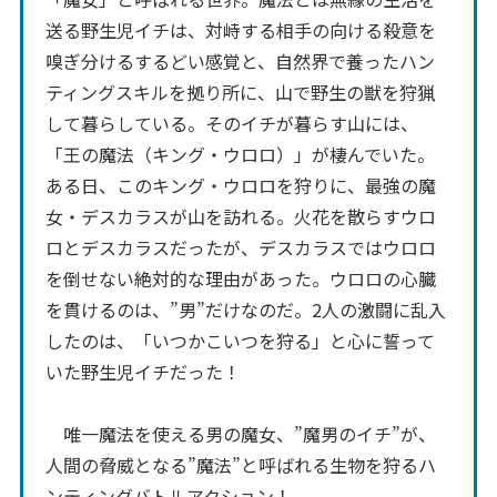
送る野生児イチは、対峙する相手の向ける殺意を
嗅ぎ分けるするどい感覚と、自然界で養ったハン
ティングスキルを拠り所に、山で野生の獣を狩猟
して暮らしている。そのイチが暮らす山には、
「王の魔法（キング・ウロロ）」が棲んでいた。
ある日、このキング・ウロロを狩りに、最強の魔
女・デスカラスが山を訪れる。火花を散らすウロ
ロとデスカラスだったが、デスカラスではウロロ
を倒せない絶対的な理由があった。ウロロの心臓
を貫けるのは、”男”だけなのだ。2人の激闘に乱入
したのは、「いつかこいつを狩る」と心に誓って
いた野生児イチだった！
唯一魔法を使える男の魔女、”魔男のイチ”が、
人間の脅威となる”魔法”と呼ばれる生物を狩るハ
ンティングバトルアクション！