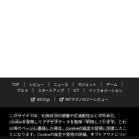
TOP
レビュー
ニュース
ガジェット
ゲーム
グルメ
スタートアップ
ICT
インフォメーション
ASCII.jp
MITテクノロジーレビュー
サイトポリシー
プライバシーポリシー
運営会社
このサイトでは、利用状況の把握や広告配信などのために、
お問い合わせ
広告掲載
スタッフ募集
電子版について
Cookieを使用してアクセスデータを取得・利用しています。これ
以降のページに遷移した場合、Cookieの設定や使用に同意したこ
©KADOKAWA ASCII Research Laboratories, Inc. 2026
とになります。Cookieの設定や使用の詳細、オプトアウトについ