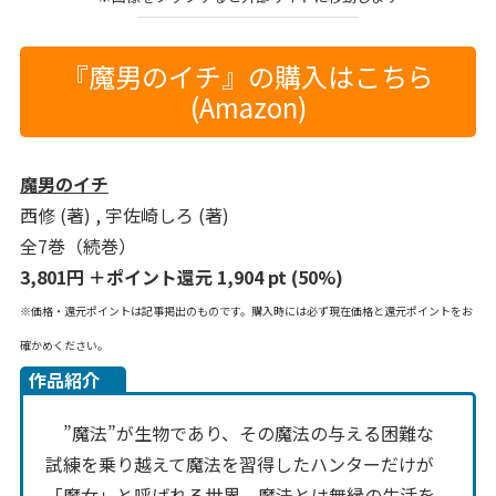
『魔男のイチ』の購入はこちら
(Amazon)
魔男のイチ
西修 (著) , 宇佐崎しろ (著)
全7巻（続巻）
3,801円 ＋ポイント還元 1,904 pt (50%)
※価格・還元ポイントは記事掲出のものです。購入時には必ず現在価格と還元ポイントをお
確かめください。
作品紹介
”魔法”が生物であり、その魔法の与える困難な
試練を乗り越えて魔法を習得したハンターだけが
「魔女」と呼ばれる世界。魔法とは無縁の生活を