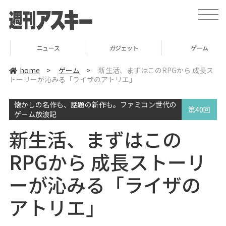
t
o
g
g
l
ニュース
ガジェット
ゲーム
e
n
a
home
>
ゲーム
>
新生活、まずはこのRPGから 成長ス
v
トーリーが沁みる「ライザのアトリエ」
i
g
a
懐かしの名作も、話題の新作も。ファミコン世代の
t
第40回
i
ゲーム放浪記
o
n
新生活、まずはこの
RPGから 成長ストーリ
ーが沁みる「ライザの
アトリエ」