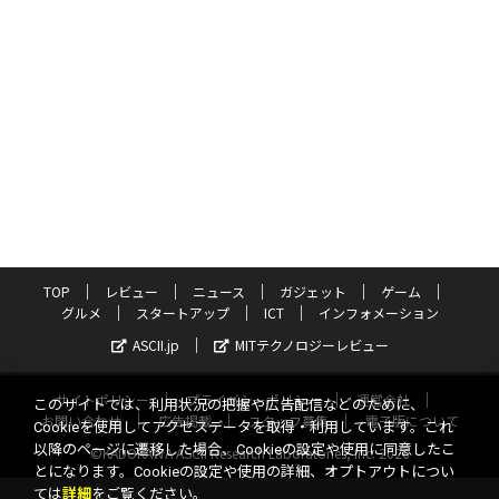
TOP
レビュー
ニュース
ガジェット
ゲーム
グルメ
スタートアップ
ICT
インフォメーション
ASCII.jp
MITテクノロジーレビュー
サイトポリシー
プライバシーポリシー
運営会社
このサイトでは、利用状況の把握や広告配信などのために、
お問い合わせ
広告掲載
スタッフ募集
電子版について
Cookieを使用してアクセスデータを取得・利用しています。これ
以降のページに遷移した場合、Cookieの設定や使用に同意したこ
©KADOKAWA ASCII Research Laboratories, Inc. 2026
とになります。Cookieの設定や使用の詳細、オプトアウトについ
ては
詳細
をご覧ください。