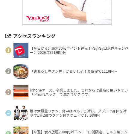
アクセスランキング
【今日から】最大30％ポイント還元！PayPay自治体キャンペ
ーン 2026年8月開始分
「鬼おろし牛タン丼」がおいしそ！夏限定で1110円～
iPhoneケース、卒業しました。これからは最高に使いやすい
「iPhoneバック」で生きていきます。
腰は大風量ファン、背中はペルチェ冷却。ダブルで身体を冷
やす1着2役のファン付きウェアが10,980円
【今週】食べ放題2000円以下へ！ 7日間限定、しゃぶ葉ラン