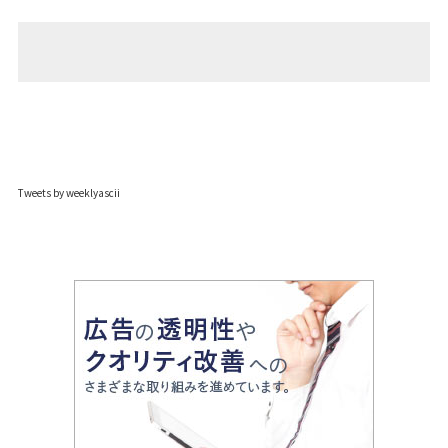
Tweets by weeklyascii