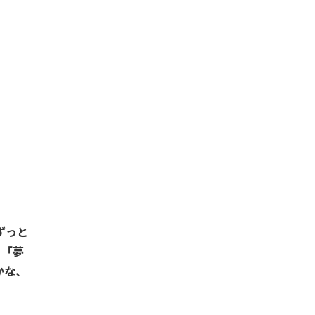
ずっと
」「夢
かな、