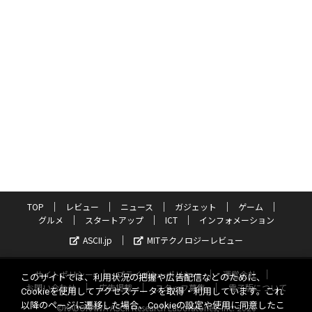
TOP
レビュー
ニュース
ガジェット
ゲーム
グルメ
スタートアップ
ICT
インフォメーション
ASCII.jp
MITテクノロジーレビュー
サイトポリシー
プライバシーポリシー
運営会社
このサイトでは、利用状況の把握や広告配信などのために、
お問い合わせ
広告掲載
スタッフ募集
電子版について
Cookieを使用してアクセスデータを取得・利用しています。これ
以降のページに遷移した場合、Cookieの設定や使用に同意したこ
©KADOKAWA ASCII Research Laboratories, Inc. 2026