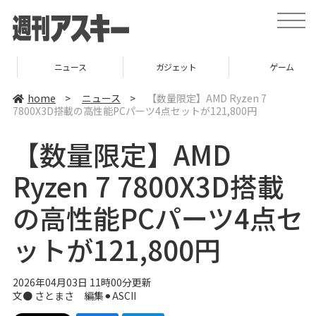
t
o
g
g
l
ニュース
ガジェット
ゲーム
e
n
a
home
>
ニュース
>
【数量限定】AMD Ryzen 7
v
7800X3D搭載の高性能PCパーツ4点セットが121,800円
i
g
a
【数量限定】AMD
t
i
o
Ryzen 7 7800X3D搭載
n
の高性能PCパーツ4点セ
ットが121,800円
2026年04月03日 11時00分更新
文● さとまさ 編集⚫︎ASCII