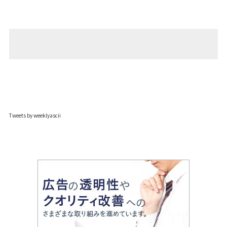
Tweets by weeklyascii