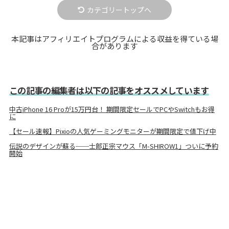
カテゴリートップへ
本記事はアフィリエイトプログラムによる収益を得ている場
合があります
この記事の編集者は以下の記事をオススメしています
中古iPhone 16 Proが15万円台！ 期間限定セールでPCやSwitchもお得
に
【セール速報】Pixioの人気ゲーミングモニターが期間限定で値下げ中
伝説のデザインが蘇る──士郎正宗マウス「M-SHIROW1」ついに予約
開始