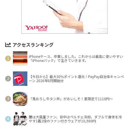
アクセスランキング
iPhoneケース、卒業しました。これからは最高に使いやすい
「iPhoneバック」で生きていきます。
【今日から】最大30％ポイント還元！PayPay自治体キャンペ
ーン 2026年8月開始分
「鬼おろし牛タン丼」がおいしそ！夏限定で1110円～
腰は大風量ファン、背中はペルチェ冷却。ダブルで身体を冷
やす1着2役のファン付きウェアが10,980円