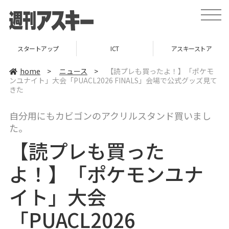
t
o
g
g
l
トアップ
ICT
アスキーストア
インフォ
e
n
a
home
>
ニュース
>
【読プレも買ったよ！】「ポケモ
v
ンユナイト」大会「PUACL2026 FINALS」会場で公式グッズ見て
i
きた
g
a
t
i
自分用にもカビゴンのアクリルスタンド買いまし
o
た。
n
【読プレも買った
よ！】「ポケモンユナ
イト」大会
「PUACL2026