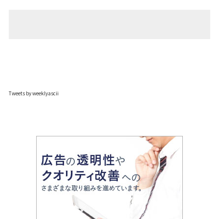
Tweets by weeklyascii