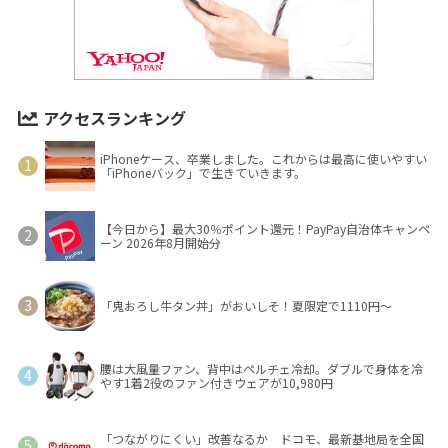
アクセスランキング
iPhoneケース、卒業しました。これからは最高に使いやすい
「iPhoneバック」で生きていきます。
【今日から】最大30％ポイント還元！PayPay自治体キャンペ
ーン 2026年8月開始分
「鬼おろし牛タン丼」がおいしそ！夏限定で1110円～
腰は大風量ファン、背中はペルチェ冷却。ダブルで身体を冷
やす1着2役のファン付きウェアが10,980円
「つながりにくい」改善なるか ドコモ、最新基地局を全国