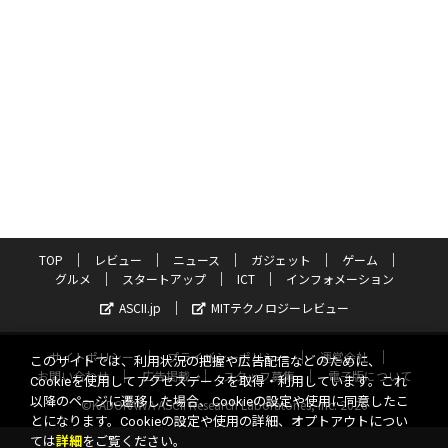
TOP
レビュー
ニュース
ガジェット
ゲーム
グルメ
スタートアップ
ICT
インフォメーション
ASCII.jp
MITテクノロジーレビュー
サイトポリシー
プライバシーポリシー
運営会社
このサイトでは、利用状況の把握や広告配信などのために、
お問い合わせ
広告掲載
スタッフ募集
電子版について
Cookieを使用してアクセスデータを取得・利用しています。これ
以降のページに遷移した場合、Cookieの設定や使用に同意したこ
©KADOKAWA ASCII Research Laboratories, Inc. 2026
とになります。Cookieの設定や使用の詳細、オプトアウトについ
ては
詳細
をご覧ください。