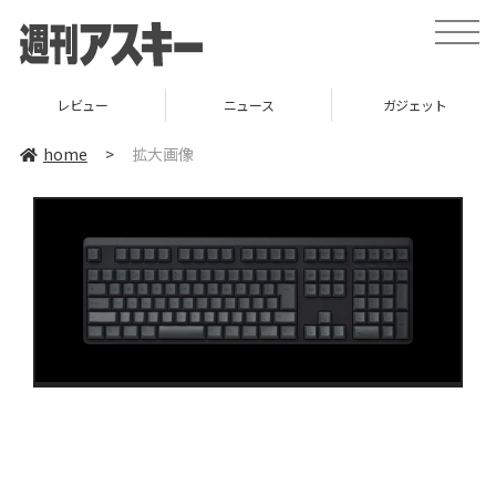
toggle
naviga
レビュー
ニュース
ガジェット
home
>
拡大画像