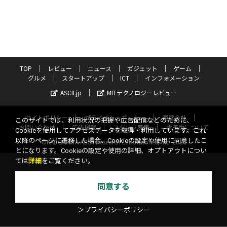
TOP
レビュー
ニュース
ガジェット
ゲーム
グルメ
スタートアップ
ICT
インフォメーション
ASCII.jp
MITテクノロジーレビュー
サイトポリシー
プライバシーポリシー
運営会社
このサイトでは、利用状況の把握や広告配信などのために、
お問い合わせ
広告掲載
スタッフ募集
電子版について
Cookieを使用してアクセスデータを取得・利用しています。これ
以降のページに遷移した場合、Cookieの設定や使用に同意したこ
©KADOKAWA ASCII Research Laboratories, Inc. 2026
とになります。Cookieの設定や使用の詳細、オプトアウトについ
ては
詳細
をご覧ください。
同意する
＞プライバシーポリシー