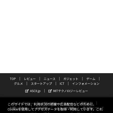
TOP
レビュー
ニュース
ガジェット
ゲーム
グルメ
スタートアップ
ICT
インフォメーション
ASCII.jp
MITテクノロジーレビュー
サイトポリシー
プライバシーポリシー
運営会社
このサイトでは、利用状況の把握や広告配信などのために、
お問い合わせ
広告掲載
スタッフ募集
電子版について
Cookieを使用してアクセスデータを取得・利用しています。これ