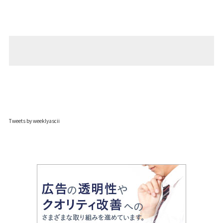
Tweets by weeklyascii