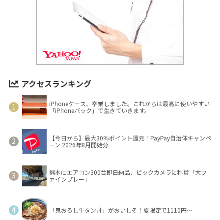
アクセスランキング
iPhoneケース、卒業しました。これからは最高に使いやすい
「iPhoneバック」で生きていきます。
【今日から】最大30％ポイント還元！PayPay自治体キャンペ
ーン 2026年8月開始分
熊本にエアコン300台即日納品、ビックカメラに称賛「大フ
ァインプレー」
「鬼おろし牛タン丼」がおいしそ！夏限定で1110円～