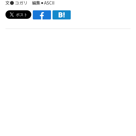
文● コガリ 編集⚫︎ASCII