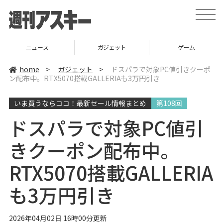
t
o
g
g
l
ニュース
ガジェット
ゲーム
e
n
a
home
>
ガジェット
>
ドスパラで対象PC値引きクーポ
v
ン配布中。RTX5070搭載GALLERIAも3万円引き
i
g
a
いま買うならココ！最新セール情報まとめ
第108回
t
i
o
ドスパラで対象PC値引
n
きクーポン配布中。
RTX5070搭載GALLERIA
も3万円引き
2026年04月02日 16時00分更新