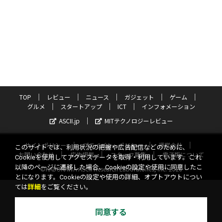
TOP
レビュー
ニュース
ガジェット
ゲーム
グルメ
スタートアップ
ICT
インフォメーション
ASCII.jp
MITテクノロジーレビュー
サイトポリシー
プライバシーポリシー
運営会社
このサイトでは、利用状況の把握や広告配信などのために、
お問い合わせ
広告掲載
スタッフ募集
電子版について
Cookieを使用してアクセスデータを取得・利用しています。これ
以降のページに遷移した場合、Cookieの設定や使用に同意したこ
©KADOKAWA ASCII Research Laboratories, Inc. 2026
とになります。Cookieの設定や使用の詳細、オプトアウトについ
ては
詳細
をご覧ください。
同意する