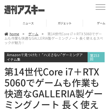
t
o
g
g
l
ニュース
ガジェット
ゲーム
e
n
a
home
>
ゲーム
>
第14世代Core i7＋RTX 5060でゲー
v
ムも作業も快適なGALLERIA製ゲーミングノート 長く使えるスペ
i
ックが魅力！
g
a
t
i
Amazonで見つけた！ “ハズさない”ゲーミングア
第153
o
回
イテム集
n
第14世代Core i7＋RTX
5060でゲームも作業も
快適なGALLERIA製ゲー
ミングノート 長く使え