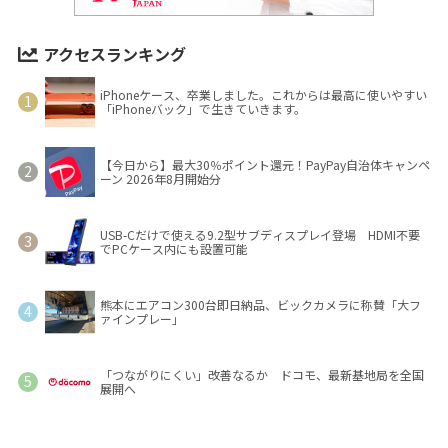
アクセスランキング
iPhoneケース、卒業しました。これからは最高に使いやすい
「iPhoneバック」で生きていきます。
【今日から】最大30％ポイント還元！PayPay自治体キャンペ
ーン 2026年8月開始分
USB-Cだけで使える9.2型サブディスプレイ登場 HDMI不要
でPCケース内にも設置可能
熊本にエアコン300台即日納品、ビックカメラに称賛「大フ
ァインプレー」
「つながりにくい」改善なるか ドコモ、最新基地局を全国
展開へ