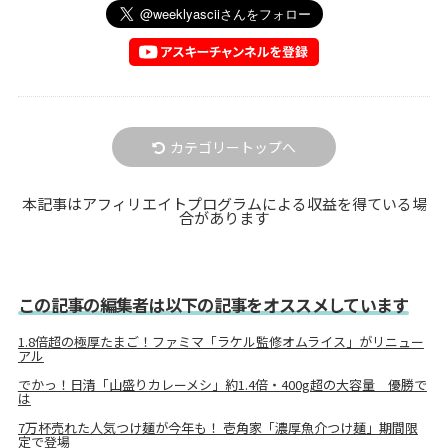
カテゴリートップへ
本記事はアフィリエイトプログラムによる収益を得ている場
合があります
この記事の編集者は以下の記事をオススメしています
1.8倍超の極厚たまご！ファミマ「ラケル監修オムライス」がリニュー
アル
でかっ！日清「山盛りカレーメシ」約1.4倍・400g超の大容量 優勝で
は
7万杯売れた人気つけ麺が今年も！ 壱角家「濃厚魚介つけ麺」期間限
定で登場