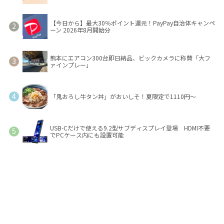
【今日から】最大30％ポイント還元！PayPay自治体キャンペ
ーン 2026年8月開始分
熊本にエアコン300台即日納品、ビックカメラに称賛「大フ
ァインプレー」
「鬼おろし牛タン丼」がおいしそ！夏限定で1110円～
USB-Cだけで使える9.2型サブディスプレイ登場 HDMI不要
でPCケース内にも設置可能