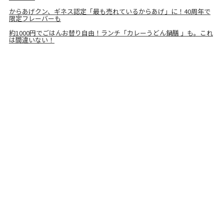
からあげクン、ギネス認定「最も売れているからあげ」に！40周年で
限定フレーバーも
約1000円でごはんお替り自由！ランチ「カレーうどん鍋膳 」も。これ
は間違いない！