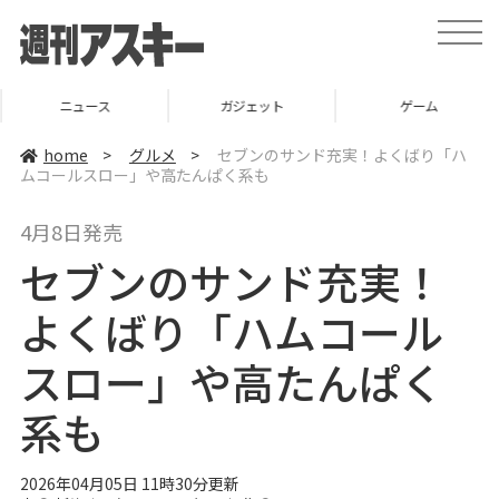
t
o
g
g
l
ニュース
ガジェット
ゲーム
e
n
a
home
>
グルメ
>
セブンのサンド充実！よくばり「ハ
v
ムコールスロー」や高たんぱく系も
i
g
a
4月8日発売
t
i
セブンのサンド充実！
o
n
よくばり「ハムコール
スロー」や高たんぱく
系も
2026年04月05日 11時30分更新