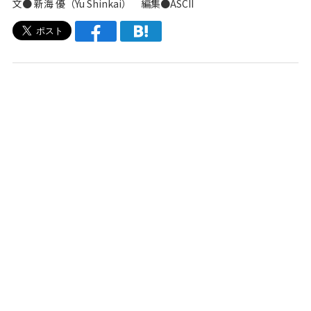
文●
新海 優（Yu Shinkai）
編集●ASCII