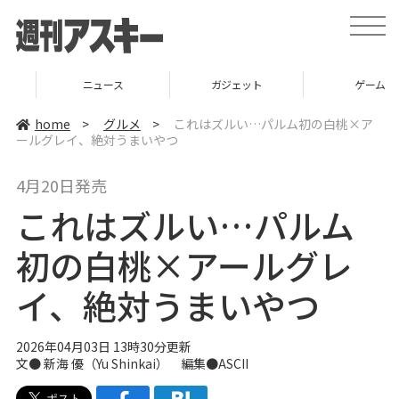
t
o
g
g
l
ニュース
ガジェット
ゲーム
e
n
a
home
>
グルメ
>
これはズルい…パルム初の白桃×ア
v
ールグレイ、絶対うまいやつ
i
g
a
4月20日発売
t
i
これはズルい…パルム
o
n
初の白桃×アールグレ
イ、絶対うまいやつ
2026年04月03日 13時30分更新
文●
新海 優（Yu Shinkai）
編集●ASCII