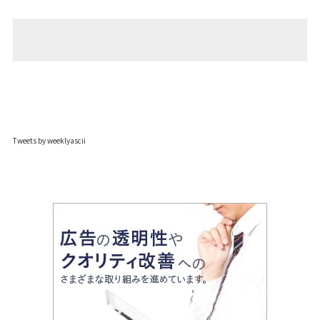
Tweets by weeklyascii