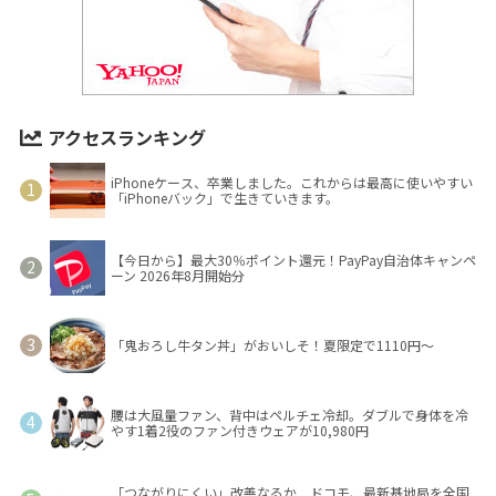
アクセスランキング
iPhoneケース、卒業しました。これからは最高に使いやすい
「iPhoneバック」で生きていきます。
【今日から】最大30％ポイント還元！PayPay自治体キャンペ
ーン 2026年8月開始分
「鬼おろし牛タン丼」がおいしそ！夏限定で1110円～
腰は大風量ファン、背中はペルチェ冷却。ダブルで身体を冷
やす1着2役のファン付きウェアが10,980円
「つながりにくい」改善なるか ドコモ、最新基地局を全国