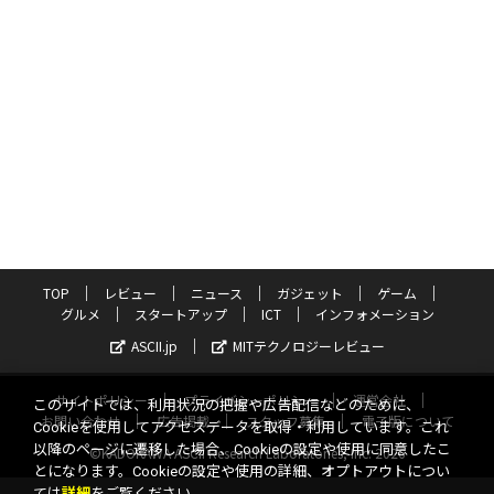
TOP
レビュー
ニュース
ガジェット
ゲーム
グルメ
スタートアップ
ICT
インフォメーション
ASCII.jp
MITテクノロジーレビュー
サイトポリシー
プライバシーポリシー
運営会社
このサイトでは、利用状況の把握や広告配信などのために、
お問い合わせ
広告掲載
スタッフ募集
電子版について
Cookieを使用してアクセスデータを取得・利用しています。これ
以降のページに遷移した場合、Cookieの設定や使用に同意したこ
©KADOKAWA ASCII Research Laboratories, Inc. 2026
とになります。Cookieの設定や使用の詳細、オプトアウトについ
ては
詳細
をご覧ください。