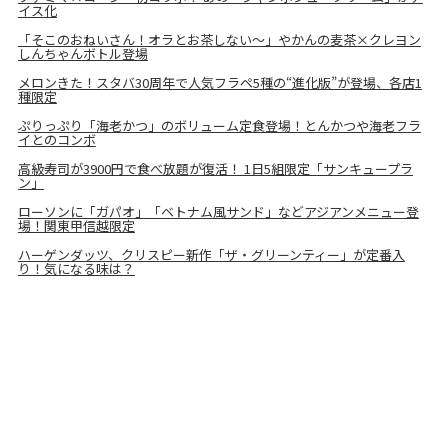
イス化
「そこのおねいさん！オラとお茶しない〜」やかんの麦茶×クレヨン
しんちゃんボトル登場
メロンきた！スタバ30周年で人気フラペ5種の“進化版”が登場、各店1
種限定
ぷりっぷり「海老かつ」のボリューム定食登場！とんかつや海老フラ
イとのコンボ
高級寿司が3900円で食べ放題が復活！ 1日5組限定「サンキュープラ
ン」
ローソンに「ガパオ」「ベトナム風サンド」などアジアンメニュー登
場！関東甲信越限定
ハーゲンダッツ、クリスピー新作「ザ・グリーンティー」が定番入
り！気になる味は？