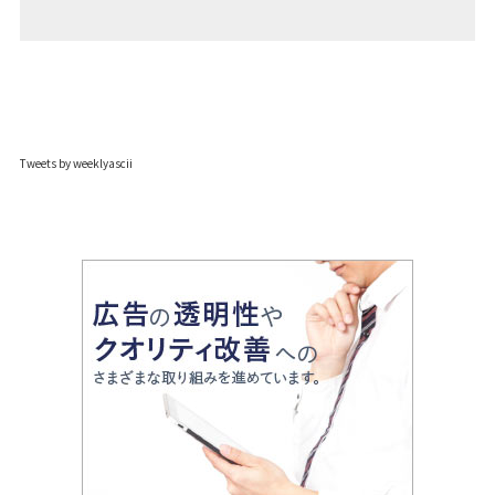
Tweets by weeklyascii