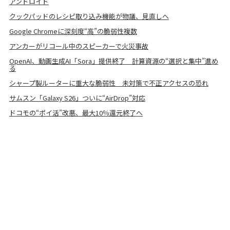
アンドロイド
クックパッドのレシピ取り込み機能が物議、見直しへ
Google Chromeに深刻度“高”の脆弱性複数
アンカーがリコール中のスピーカーで火災事故
OpenAI、動画生成AI「Sora」提供終了 計算資源の“選択と集中”進め
る
シャープ製ルーターに重大な脆弱性 未対策で不正アクセスの恐れ
サムスン「Galaxy S26」ついに“AirDrop”対応
ドコモの“ポイ活”改悪、最大10％還元終了へ