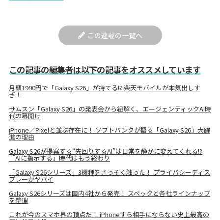
この連載の一覧へ
この記事の編集者は以下の記事をオススメしています
月額1990円で「Galaxy S26」が持てる!? 楽天モバイルが本気出しす
ぎ！
サムスン「Galaxy S26」の発表会から紐解く、エージェンティックAI時
代の幕開け
iPhone／Pixelと並ぶ存在に！ ソフトバンクが語る「Galaxy S26」大躍
進の理由
Galaxy S26が提案する“先回りするAI”は日常を静かに変えてくれる!?
「AIに指示する」時代はもう終わり
「Galaxy S26シリーズ」3機種をさっそく触った！ プライバシーディス
プレーがヤバイ
Galaxy S26シリーズは国内4社から発売！ スペックと各社ラインナップ
を整理
これが今のスマホ界の頂点だ！ iPhoneすら相手にならない史上最高の