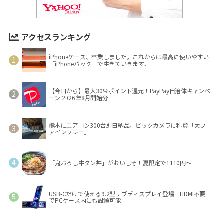
アクセスランキング
iPhoneケース、卒業しました。これからは最高に使いやすい
「iPhoneバック」で生きていきます。
【今日から】最大30％ポイント還元！PayPay自治体キャンペ
ーン 2026年8月開始分
熊本にエアコン300台即日納品、ビックカメラに称賛「大フ
ァインプレー」
「鬼おろし牛タン丼」がおいしそ！夏限定で1110円～
USB-Cだけで使える9.2型サブディスプレイ登場 HDMI不要
でPCケース内にも設置可能