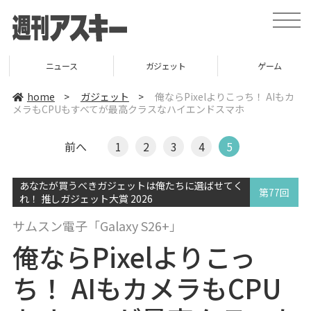
t
o
g
g
l
ニュース
ガジェット
ゲーム
e
n
a
home
>
ガジェット
>
俺ならPixelよりこっち！ AIもカ
v
メラもCPUもすべてが最高クラスなハイエンドスマホ
i
g
a
t
前へ
1
2
3
4
5
i
o
n
あなたが買うべきガジェットは俺たちに選ばせてく
第77回
れ！ 推しガジェット大賞 2026
サムスン電子「Galaxy S26+」
俺ならPixelよりこっ
ち！ AIもカメラもCPU