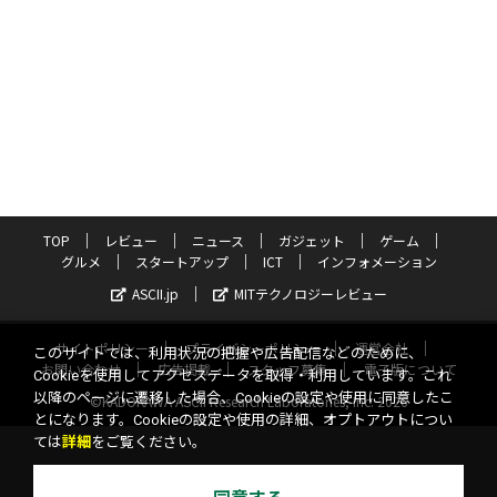
TOP
レビュー
ニュース
ガジェット
ゲーム
グルメ
スタートアップ
ICT
インフォメーション
ASCII.jp
MITテクノロジーレビュー
サイトポリシー
プライバシーポリシー
運営会社
このサイトでは、利用状況の把握や広告配信などのために、
お問い合わせ
広告掲載
スタッフ募集
電子版について
Cookieを使用してアクセスデータを取得・利用しています。これ
以降のページに遷移した場合、Cookieの設定や使用に同意したこ
©KADOKAWA ASCII Research Laboratories, Inc. 2026
とになります。Cookieの設定や使用の詳細、オプトアウトについ
ては
詳細
をご覧ください。