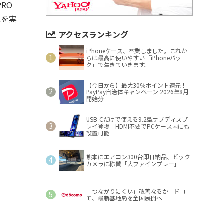
RO
能を実
アクセスランキング
iPhoneケース、卒業しました。これか
らは最高に使いやすい「iPhoneバッ
ク」で生きていきます。
【今日から】最大30％ポイント還元！
PayPay自治体キャンペーン 2026年8月
開始分
USB-Cだけで使える9.2型サブディスプ
レイ登場 HDMI不要でPCケース内にも
設置可能
熊本にエアコン300台即日納品、ビック
カメラに称賛「大ファインプレー」
「つながりにくい」改善なるか ドコ
モ、最新基地局を全国展開へ