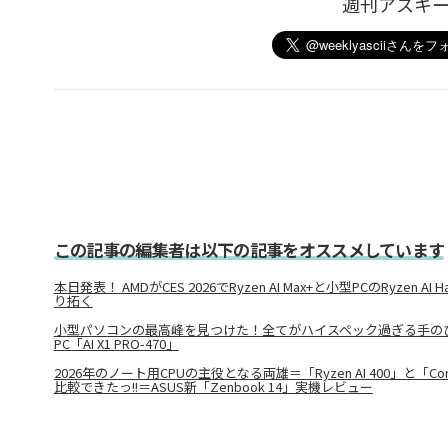
週刊アスキ
この記事の編集者は以下の記事をオススメしています
本日発表！ AMDがCES 2026でRyzen AI Max+と小型PCのRyzen A
り拓く
小型パソコンの最高峰を見つけた！全てがハイスペック過ぎる手の
PC「AI X1 PRO-470」
2026年のノート用CPUの主役となる両雄＝「Ryzen AI 400」と「Cor
比較できたっ!!＝ASUS新「Zenbook 14」実機レビュー