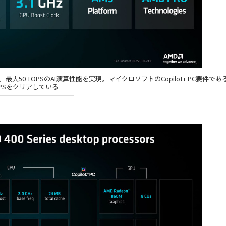
大50 TOPSのAI演算性能を実現。マイクロソフトのCopilot+ PC要件である
OPSをクリアしている