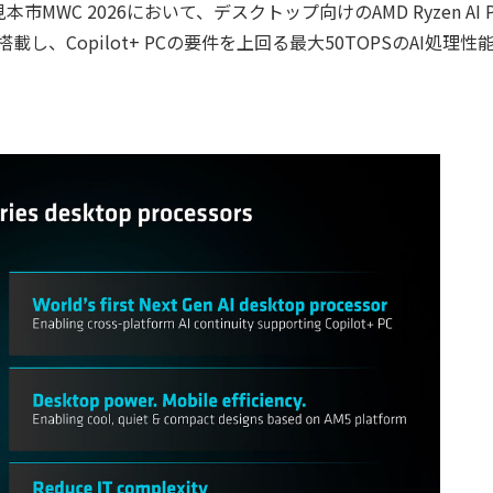
C 2026において、デスクトップ向けのAMD Ryzen AI P
載し、Copilot+ PCの要件を上回る最大50TOPSのAI処理性