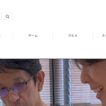
ト
ゲーム
グルメ
ス